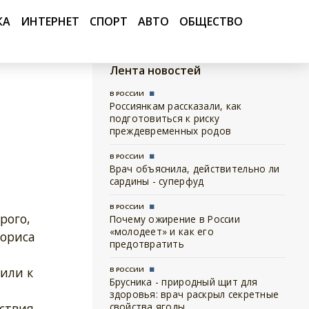
КА
ИНТЕРНЕТ
СПОРТ
АВТО
ОБЩЕСТВО
Лента новостей
В РОССИИ
Россиянкам рассказали, как
подготовиться к риску
преждевременных родов
В РОССИИ
Врач объяснила, действительно ли
сардины - суперфуд
В РОССИИ
рого,
Почему ожирение в России
«молодеет» и как его
Бориса
предотвратить
или к
В РОССИИ
Брусника - природный щит для
здоровья: врач раскрыл секретные
дствия
свойства ягоды