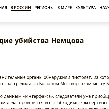
НАЯ
В РОССИИ
РЕГИОНЫ
В МИРЕ
КУЛЬТУРА
НАУ
удие убийства Немцова
анительные органы обнаружили пистолет, из кото
его, застрелили на Большом Москворецком мосту 
по данным «Интерфакса», следователи уже приобщ
м дела, проводятся все необходимые экспертизы.
агентства рассказал журналистам, что в ходе сле