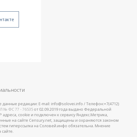
нтакте
иальности
анные редакции: E-mail: info@solovei.info / Телефон:+7(4712)
Л № ФС 77 - 76535
от 02.09.2019 года выдано Федеральной
 адреса, cookie и подключен к сервису Яндекс.Метрика,
щенные на сайте Censury.net, защищены и охраняются законом
стем гиперссылка на Соловей.инфо обязательна. Мнение
 сайте.