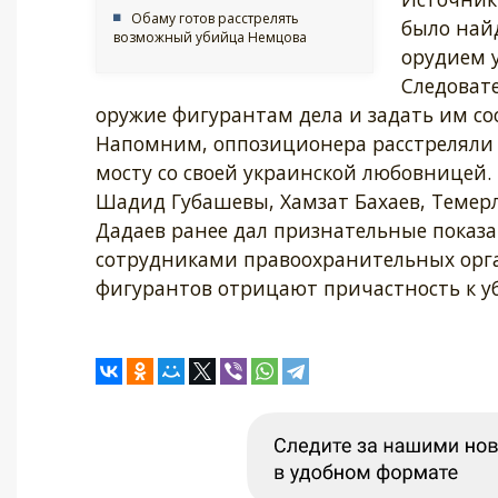
Обаму готов расстрелять
было найд
возможный убийца Немцова
орудием 
Следоват
оружие фигурантам дела и задать им с
Напомним, оппозиционера расстреляли о
мосту со своей украинской любовницей.
Шадид Губашевы, Хамзат Бахаев, Темерл
Дадаев ранее дал признательные показа
сотрудниками правоохранительных орган
фигурантов отрицают причастность к у