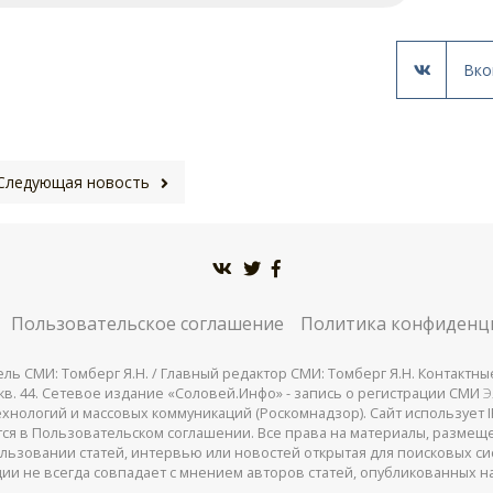
Вко
Следующая новость
Пользовательское соглашение
Политика конфиденц
СМИ: Томберг Я.Н. / Главный редактор СМИ: Томберг Я.Н. Контактные д
 25, кв. 44. Сетевое издание «Соловей.Инфо» - запись о регистрации СМИ
Э
нологий и массовых коммуникаций (Роскомнадзор). Сайт использует IP
жатся в Пользовательском соглашении. Все права на материалы, разме
льзовании статей, интервью или новостей открытая для поисковых си
ии не всегда совпадает с мнением авторов статей, опубликованных на