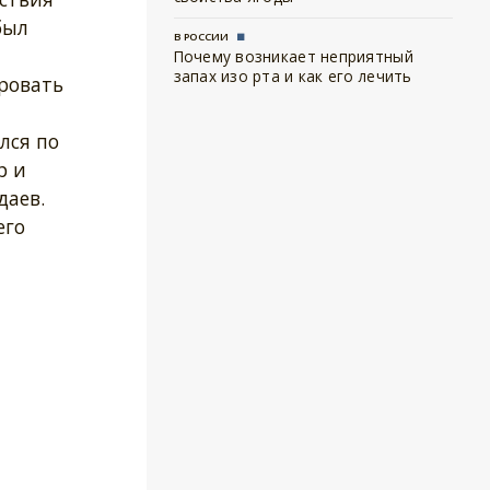
был
В РОССИИ
Почему возникает неприятный
запах изо рта и как его лечить
ровать
лся по
р и
даев.
его