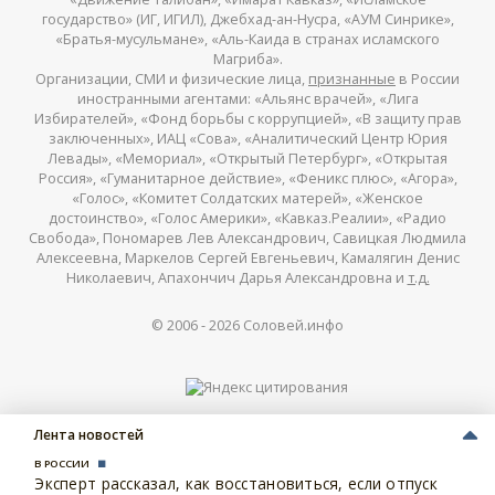
государство» (ИГ, ИГИЛ), Джебхад-ан-Нусра, «АУМ Синрике»,
«Братья-мусульмане», «Аль-Каида в странах исламского
Магриба».
Организации, СМИ и физические лица,
признанные
в России
иностранными агентами: «Альянс врачей», «Лига
Избирателей», «Фонд борьбы с коррупцией», «В защиту прав
заключенных», ИАЦ «Сова», «Аналитический Центр Юрия
Левады», «Мемориал», «Открытый Петербург», «Открытая
Россия», «Гуманитарное действие», «Феникс плюс», «Агора»,
«Голос», «Комитет Солдатских матерей», «Женское
достоинство», «Голос Америки», «Кавказ.Реалии», «Радио
Свобода», Пономарев Лев Александрович, Савицкая Людмила
Алексеевна, Маркелов Сергей Евгеньевич, Камалягин Денис
Николаевич, Апахончич Дарья Александровна и
т.д.
© 2006 -
2026
Соловей.инфо
Лента новостей
В РОССИИ
Эксперт рассказал, как восстановиться, если отпуск