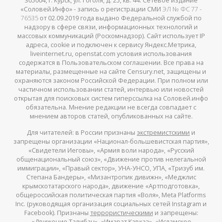
305004, г. Курск, ул. Гоголя, д. 25, кв. 44. Сетевое издание
«Соловей.Инфо» - запись о регистрации СМИ
ЭЛ № ФС 77 -
76535
от 02.09.2019 года выдано Федеральной службой по
надзору в сфере связи, информационных технологий и
массовых коммуникаций (Роскомнадзор). Сайт использует IP
адреса, cookie и подключен к сервису Яндекс.Метрика,
liveinternet.ru, openstat.com условия использования
содержатся в Пользовательском соглашении. Все права на
материалы, размещенные на сайте Censury.net, защищены и
охраняются законом Российской Федерации. При полном или
частичном использовании статей, интервью или новостей
открытая для поисковых систем гиперссылка на Соловей.инфо
обязательна. Мнение редакции не всегда совпадает с
мнением авторов статей, опубликованных на сайте.
Для читателей: в России признаны
экстремистскими
и
запрещены организации «Национал-большевистская партия»,
«Свидетели Иеговы», «Армия воли народа», «Русский
общенациональный союз», «Движение против нелегальной
иммиграции», «Правый сектор», УНА-УНСО, УПА, «Тризуб им.
Степана Бандеры», «Мизантропик дивижн», «Меджлис
крымскотатарского народа», движение «Артподготовка»,
общероссийская политическая партия «Воля», Meta Platforms
Inc. (руководящая организация социальных сетей Instagram и
Facebook). Признаны
террористическими
и запрещены:
«Движение Талибан», «Имарат Кавказ», «Исламское