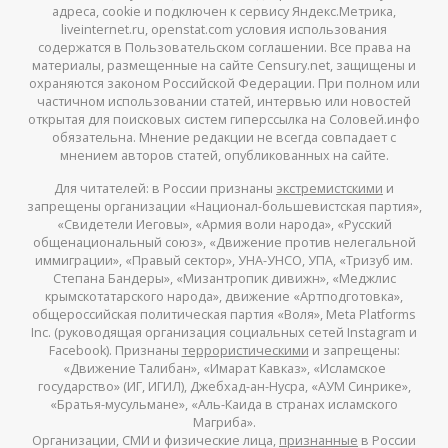
адреса, cookie и подключен к сервису Яндекс.Метрика,
liveinternet.ru, openstat.com условия использования
содержатся в Пользовательском соглашении. Все права на
материалы, размещенные на сайте Censury.net, защищены и
охраняются законом Российской Федерации. При полном или
частичном использовании статей, интервью или новостей
открытая для поисковых систем гиперссылка на Соловей.инфо
обязательна. Мнение редакции не всегда совпадает с
мнением авторов статей, опубликованных на сайте.
Для читателей: в России признаны
экстремистскими
и
запрещены организации «Национал-большевистская партия»,
«Свидетели Иеговы», «Армия воли народа», «Русский
общенациональный союз», «Движение против нелегальной
иммиграции», «Правый сектор», УНА-УНСО, УПА, «Тризуб им.
Степана Бандеры», «Мизантропик дивижн», «Меджлис
крымскотатарского народа», движение «Артподготовка»,
общероссийская политическая партия «Воля», Meta Platforms
Inc. (руководящая организация социальных сетей Instagram и
Facebook). Признаны
террористическими
и запрещены:
«Движение Талибан», «Имарат Кавказ», «Исламское
государство» (ИГ, ИГИЛ), Джебхад-ан-Нусра, «АУМ Синрике»,
«Братья-мусульмане», «Аль-Каида в странах исламского
Магриба».
Организации, СМИ и физические лица,
признанные
в России