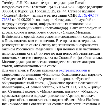
Томберг Я.Н. Контактные данные редакции: E-mail:
info@solovei.info / Телефон:+7(4712) 54-15-57. Адрес редакции:
305004, г. Курск, ул. Гоголя, д. 25, кв. 44. Сетевое издание
«Соловей.Инфо» - запись о регистрации СМИ
ЭЛ № ФС 77 -
76535
от 02.09.2019 года выдано Федеральной службой по
надзору в сфере связи, информационных технологий и
массовых коммуникаций (Роскомнадзор). Сайт использует IP
адреса, cookie и подключен к сервису Яндекс.Метрика,
liveinternet.ru, openstat.com условия использования содержатся
в Пользовательском соглашении. Все права на материалы,
размещенные на сайте Censury.net, защищены и охраняются
законом Российской Федерации. При полном или частичном
использовании статей, интервью или новостей открытая для
поисковых систем гиперссылка на Соловей.инфо обязательна.
Мнение редакции не всегда совпадает с мнением авторов
статей, опубликованных на сайте.
Для читателей: в России признаны
экстремистскими
и
запрещены организации «Национал-большевистская партия»,
«Свидетели Иеговы», «Армия воли народа», «Русский
общенациональный союз», «Движение против нелегальной
иммиграции», «Правый сектор», УНА-УНСО, УПА, «Тризуб
им. Степана Бандеры», «Мизантропик дивижн», «Меджлис
крымскотатарского народа», движение «Артподготовка»,
общероссийская политическая партия «Воля», Meta Platforms
Inc. (руководящая организация социальных сетей Instagram и