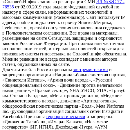
«Соловей.Инфо» - запись о регистрации СМИ
ЭЛ № ФС 77 -
76535
от 02.09.2019 года выдано Федеральной службой по
надзору в сфере связи, информационных технологий и
массовых коммуникаций (Роскомнадзор). Сайт использует IP
адреса, cookie и подключен к сервису Яндекс.Метрика,
liveinternet.ru, openstat.com условия использования содержатся
в Пользовательском соглашении. Все права на материалы,
размещенные на сайте Censury.net, защищены и охраняются
законом Российской Федерации. При полном или частичном
использовании статей, интервью или новостей открытая для
поисковых систем гиперссылка на Соловей.инфо обязательна.
Мнение редакции не всегда совпадает с мнением авторов
статей, опубликованных на сайте.
Для читателей: в России признаны
экстремистскими
и
запрещены организации «Национал-большевистская партия»,
«Свидетели Иеговы», «Армия воли народа», «Русский
общенациональный союз», «Движение против нелегальной
иммиграции», «Правый сектор», УНА-УНСО, УПА, «Тризуб
им. Степана Бандеры», «Мизантропик дивижн», «Меджлис
крымскотатарского народа», движение «Артподготовка»,
общероссийская политическая партия «Воля», Meta Platforms
Inc. (руководящая организация социальных сетей Instagram и
Facebook). Признаны
террористическими
и запрещены:
«Движение Талибан», «Имарат Кавказ», «Исламское
государство» (ИГ, ИГИЛ), Джебхад-ан-Нусра, «АУМ