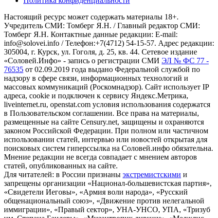
Политика конфиденциальности
Настоящий ресурс может содержать материалы 18+.
Учредитель СМИ: Томберг Я.Н. / Главный редактор СМИ:
Томберг Я.Н. Контактные данные редакции: E-mail:
info@solovei.info / Телефон:+7(4712) 54-15-57. Адрес редакции:
305004, г. Курск, ул. Гоголя, д. 25, кв. 44. Сетевое издание
«Соловей.Инфо» - запись о регистрации СМИ
ЭЛ № ФС 77 -
76535
от 02.09.2019 года выдано Федеральной службой по
надзору в сфере связи, информационных технологий и
массовых коммуникаций (Роскомнадзор). Сайт использует IP
адреса, cookie и подключен к сервису Яндекс.Метрика,
liveinternet.ru, openstat.com условия использования содержатся
в Пользовательском соглашении. Все права на материалы,
размещенные на сайте Censury.net, защищены и охраняются
законом Российской Федерации. При полном или частичном
использовании статей, интервью или новостей открытая для
поисковых систем гиперссылка на Соловей.инфо обязательна.
Мнение редакции не всегда совпадает с мнением авторов
статей, опубликованных на сайте.
Для читателей: в России признаны
экстремистскими
и
запрещены организации «Национал-большевистская партия»,
«Свидетели Иеговы», «Армия воли народа», «Русский
общенациональный союз», «Движение против нелегальной
иммиграции», «Правый сектор», УНА-УНСО, УПА, «Тризуб