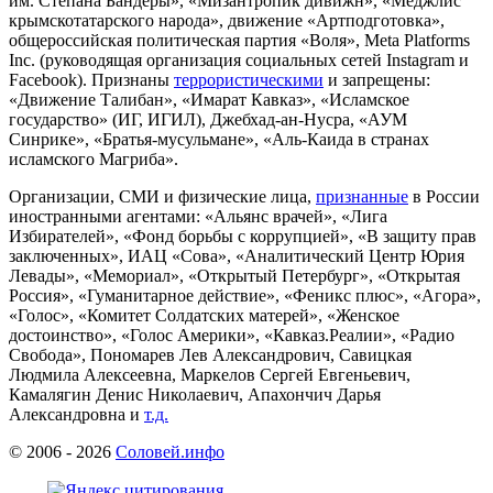
им. Степана Бандеры», «Мизантропик дивижн», «Меджлис
крымскотатарского народа», движение «Артподготовка»,
общероссийская политическая партия «Воля», Meta Platforms
Inc. (руководящая организация социальных сетей Instagram и
Facebook). Признаны
террористическими
и запрещены:
«Движение Талибан», «Имарат Кавказ», «Исламское
государство» (ИГ, ИГИЛ), Джебхад-ан-Нусра, «АУМ
Синрике», «Братья-мусульмане», «Аль-Каида в странах
исламского Магриба».
Организации, СМИ и физические лица,
признанные
в России
иностранными агентами: «Альянс врачей», «Лига
Избирателей», «Фонд борьбы с коррупцией», «В защиту прав
заключенных», ИАЦ «Сова», «Аналитический Центр Юрия
Левады», «Мемориал», «Открытый Петербург», «Открытая
Россия», «Гуманитарное действие», «Феникс плюс», «Агора»,
«Голос», «Комитет Солдатских матерей», «Женское
достоинство», «Голос Америки», «Кавказ.Реалии», «Радио
Свобода», Пономарев Лев Александрович, Савицкая
Людмила Алексеевна, Маркелов Сергей Евгеньевич,
Камалягин Денис Николаевич, Апахончич Дарья
Александровна и
т.д.
© 2006 -
2026
Соловей.инфо