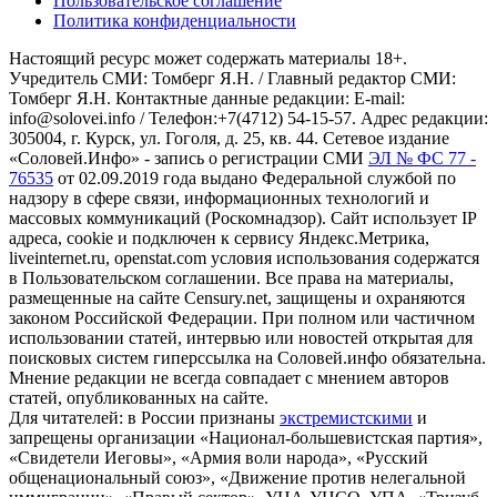
Пользовательское соглашение
Политика конфиденциальности
Настоящий ресурс может содержать материалы 18+.
Учредитель СМИ: Томберг Я.Н. / Главный редактор СМИ:
Томберг Я.Н. Контактные данные редакции: E-mail:
info@solovei.info / Телефон:+7(4712) 54-15-57. Адрес редакции:
305004, г. Курск, ул. Гоголя, д. 25, кв. 44. Сетевое издание
«Соловей.Инфо» - запись о регистрации СМИ
ЭЛ № ФС 77 -
76535
от 02.09.2019 года выдано Федеральной службой по
надзору в сфере связи, информационных технологий и
массовых коммуникаций (Роскомнадзор). Сайт использует IP
адреса, cookie и подключен к сервису Яндекс.Метрика,
liveinternet.ru, openstat.com условия использования содержатся
в Пользовательском соглашении. Все права на материалы,
размещенные на сайте Censury.net, защищены и охраняются
законом Российской Федерации. При полном или частичном
использовании статей, интервью или новостей открытая для
поисковых систем гиперссылка на Соловей.инфо обязательна.
Мнение редакции не всегда совпадает с мнением авторов
статей, опубликованных на сайте.
Для читателей: в России признаны
экстремистскими
и
запрещены организации «Национал-большевистская партия»,
«Свидетели Иеговы», «Армия воли народа», «Русский
общенациональный союз», «Движение против нелегальной