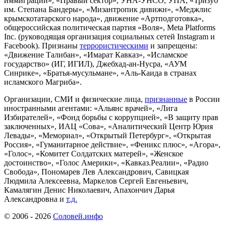
иммиграции», «Правый сектор», УНА-УНСО, УПА, «Тризуб
им. Степана Бандеры», «Мизантропик дивижн», «Меджлис
крымскотатарского народа», движение «Артподготовка»,
общероссийская политическая партия «Воля», Meta Platforms
Inc. (руководящая организация социальных сетей Instagram и
Facebook). Признаны
террористическими
и запрещены:
«Движение Талибан», «Имарат Кавказ», «Исламское
государство» (ИГ, ИГИЛ), Джебхад-ан-Нусра, «АУМ
Синрике», «Братья-мусульмане», «Аль-Каида в странах
исламского Магриба».
Организации, СМИ и физические лица,
признанные
в России
иностранными агентами: «Альянс врачей», «Лига
Избирателей», «Фонд борьбы с коррупцией», «В защиту прав
заключенных», ИАЦ «Сова», «Аналитический Центр Юрия
Левады», «Мемориал», «Открытый Петербург», «Открытая
Россия», «Гуманитарное действие», «Феникс плюс», «Агора»,
«Голос», «Комитет Солдатских матерей», «Женское
достоинство», «Голос Америки», «Кавказ.Реалии», «Радио
Свобода», Пономарев Лев Александрович, Савицкая
Людмила Алексеевна, Маркелов Сергей Евгеньевич,
Камалягин Денис Николаевич, Апахончич Дарья
Александровна и
т.д.
© 2006 -
2026
Соловей.инфо