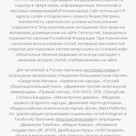
надзору в сфере связи, информационных технологий и
массовых коммуникаций (Роскомнадзор). Сайт использует IP
адреса, cookie и подключен к сервису Яндекс.Метрика,
liveinternet.ru, openstat.com условия использования
содержатся в Пользовательском соглашении. Все права на
материалы, размещенные на сайте Censury.net, защищены и
охраняются законом Российской Федерации. При полном или
частичном использовании статей, интервью или новостей
открытая для поисковых систем гиперссылка на Соловей.инфо
обязательна. Мнение редакции не всегда совпадает с
мнением авторов статей, опубликованных на сайте.
Для читателей: в России признаны
экстремистскими
и
запрещены организации «Национал-большевистская партия»,
«Свидетели Иеговы», «Армия воли народа», «Русский
общенациональный союз», «Движение против нелегальной
иммиграции», «Правый сектор», УНА-УНСО, УПА, «Тризуб им.
Степана Бандеры», «Мизантропик дивижн», «Меджлис
крымскотатарского народа», движение «Артподготовка»,
общероссийская политическая партия «Воля», Meta Platforms
Inc. (руководящая организация социальных сетей Instagram и
Facebook). Признаны
террористическими
и запрещены:
«Движение Талибан», «Имарат Кавказ», «Исламское
государство» (ИГ, ИГИЛ), Джебхад-ан-Нусра, «АУМ Синрике»,
«Братья-мусульмане», «Аль-Каида в странах исламского