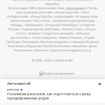
Магриба».
Организации, СМИ и физические лица,
признанные
в России
иностранными агентами: «Альянс врачей», «Лига
Избирателей», «Фонд борьбы с коррупцией», «В защиту прав
заключенных», ИАЦ «Сова», «Аналитический Центр Юрия
Левады», «Мемориал», «Открытый Петербург», «Открытая
Россия», «Гуманитарное действие», «Феникс плюс», «Агора»,
«Голос», «Комитет Солдатских матерей», «Женское
достоинство», «Голос Америки», «Кавказ.Реалии», «Радио
Свобода», Пономарев Лев Александрович, Савицкая Людмила
Алексеевна, Маркелов Сергей Евгеньевич, Камалягин Денис
Николаевич, Апахончич Дарья Александровна и
т.д.
© 2006 -
2026
Соловей.инфо
Лента новостей
В РОССИИ
Россиянкам рассказали, как подготовиться к риску
преждевременных родов