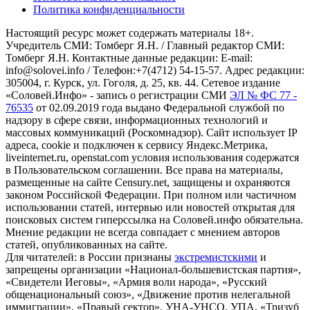
Политика конфиденциальности
Настоящий ресурс может содержать материалы 18+.
Учредитель СМИ: Томберг Я.Н. / Главный редактор СМИ:
Томберг Я.Н. Контактные данные редакции: E-mail:
info@solovei.info / Телефон:+7(4712) 54-15-57. Адрес редакции:
305004, г. Курск, ул. Гоголя, д. 25, кв. 44. Сетевое издание
«Соловей.Инфо» - запись о регистрации СМИ
ЭЛ № ФС 77 -
76535
от 02.09.2019 года выдано Федеральной службой по
надзору в сфере связи, информационных технологий и
массовых коммуникаций (Роскомнадзор). Сайт использует IP
адреса, cookie и подключен к сервису Яндекс.Метрика,
liveinternet.ru, openstat.com условия использования содержатся
в Пользовательском соглашении. Все права на материалы,
размещенные на сайте Censury.net, защищены и охраняются
законом Российской Федерации. При полном или частичном
использовании статей, интервью или новостей открытая для
поисковых систем гиперссылка на Соловей.инфо обязательна.
Мнение редакции не всегда совпадает с мнением авторов
статей, опубликованных на сайте.
Для читателей: в России признаны
экстремистскими
и
запрещены организации «Национал-большевистская партия»,
«Свидетели Иеговы», «Армия воли народа», «Русский
общенациональный союз», «Движение против нелегальной
иммиграции», «Правый сектор», УНА-УНСО, УПА, «Тризуб