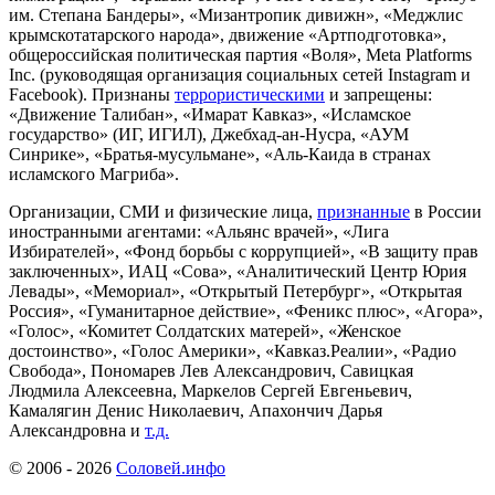
им. Степана Бандеры», «Мизантропик дивижн», «Меджлис
крымскотатарского народа», движение «Артподготовка»,
общероссийская политическая партия «Воля», Meta Platforms
Inc. (руководящая организация социальных сетей Instagram и
Facebook). Признаны
террористическими
и запрещены:
«Движение Талибан», «Имарат Кавказ», «Исламское
государство» (ИГ, ИГИЛ), Джебхад-ан-Нусра, «АУМ
Синрике», «Братья-мусульмане», «Аль-Каида в странах
исламского Магриба».
Организации, СМИ и физические лица,
признанные
в России
иностранными агентами: «Альянс врачей», «Лига
Избирателей», «Фонд борьбы с коррупцией», «В защиту прав
заключенных», ИАЦ «Сова», «Аналитический Центр Юрия
Левады», «Мемориал», «Открытый Петербург», «Открытая
Россия», «Гуманитарное действие», «Феникс плюс», «Агора»,
«Голос», «Комитет Солдатских матерей», «Женское
достоинство», «Голос Америки», «Кавказ.Реалии», «Радио
Свобода», Пономарев Лев Александрович, Савицкая
Людмила Алексеевна, Маркелов Сергей Евгеньевич,
Камалягин Денис Николаевич, Апахончич Дарья
Александровна и
т.д.
© 2006 -
2026
Соловей.инфо