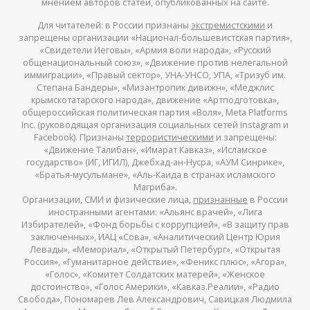
мнением авторов статей, опубликованных на сайте.
Для читателей: в России признаны
экстремистскими
и
запрещены организации «Национал-большевистская партия»,
«Свидетели Иеговы», «Армия воли народа», «Русский
общенациональный союз», «Движение против нелегальной
иммиграции», «Правый сектор», УНА-УНСО, УПА, «Тризуб им.
Степана Бандеры», «Мизантропик дивижн», «Меджлис
крымскотатарского народа», движение «Артподготовка»,
общероссийская политическая партия «Воля», Meta Platforms
Inc. (руководящая организация социальных сетей Instagram и
Facebook). Признаны
террористическими
и запрещены:
«Движение Талибан», «Имарат Кавказ», «Исламское
государство» (ИГ, ИГИЛ), Джебхад-ан-Нусра, «АУМ Синрике»,
«Братья-мусульмане», «Аль-Каида в странах исламского
Магриба».
Организации, СМИ и физические лица,
признанные
в России
иностранными агентами: «Альянс врачей», «Лига
Избирателей», «Фонд борьбы с коррупцией», «В защиту прав
заключенных», ИАЦ «Сова», «Аналитический Центр Юрия
Левады», «Мемориал», «Открытый Петербург», «Открытая
Россия», «Гуманитарное действие», «Феникс плюс», «Агора»,
«Голос», «Комитет Солдатских матерей», «Женское
достоинство», «Голос Америки», «Кавказ.Реалии», «Радио
Свобода», Пономарев Лев Александрович, Савицкая Людмила