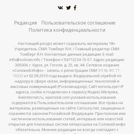
Редакция
Пользовательское соглашение
Политика конфиденциальности
Настоящий ресурс может содержать материалы 18+.
Учредитель СМИ: Томберг Я.Н. / Главный редактор СМИ:
Томберг Я.Н. Контактные данные редакции: E-mail:
info@solovei.info / Телефон:+7(4712) 54-15-57. Адрес редакции:
305004, г. Курск, ул. Гоголя, д. 25, кв. 44. Сетевое издание
«Соловей.Инфо» - запись о регистрации СМИ
ЭЛ № ФС 77 -
76535
от 02.09.2019 года выдано Федеральной службой по
надзору в сфере связи, информационных технологий и
массовых коммуникаций (Роскомнадзор). Сайт использует IP
адреса, cookie и подключен к сервису Яндекс.Метрика,
liveinternet.ru, openstat.com условия использования
содержатся в Пользовательском соглашении. Все права на
материалы, размещенные на сайте Censury.net, защищены и
охраняются законом Российской Федерации. При полном или
частичном использовании статей, интервью или новостей
открытая для поисковых систем гиперссылка на Соловей.инфо
обязательна. Мнение редакции не всегда совпадает с