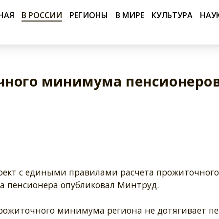
НАЯ
В РОССИИ
РЕГИОНЫ
В МИРЕ
КУЛЬТУРА
НАУ
чного минимума пенсионеро
оект с едиными правилами расчета прожиточного
 пенсионера опубликовал Минтруд.
прожиточного минимума региона не дотягивает п