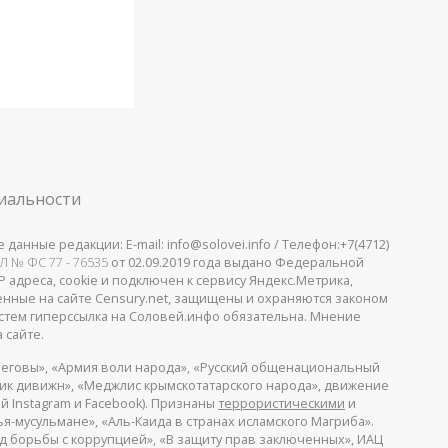
иальности
анные редакции: E-mail: info@solovei.info / Телефон:+7(4712)
Л № ФС 77 - 76535
от 02.09.2019 года выдано Федеральной
 адреса, cookie и подключен к сервису Яндекс.Метрика,
щенные на сайте Censury.net, защищены и охраняются законом
стем гиперссылка на Соловей.инфо обязательна. Мнение
 сайте.
еговы», «Армия воли народа», «Русский общенациональный
пик дивижн», «Меджлис крымскотатарского народа», движение
й Instagram и Facebook). Признаны
террористическими
и
я-мусульмане», «Аль-Каида в странах исламского Магриба».
д борьбы с коррупцией», «В защиту прав заключенных», ИАЦ