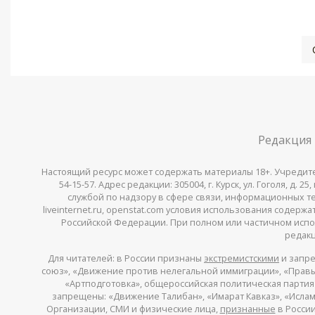
Редакция
Настоящий ресурс может содержать материалы 18+. Учредитель 
54-15-57. Адрес редакции: 305004, г. Курск, ул. Гоголя, д.
службой по надзору в сфере связи, информационных тех
liveinternet.ru, openstat.com условия использования содер
Российской Федерации. При полном или частичном испо
редакц
Для читателей: в России признаны
экстремистскими
и запре
союз», «Движение против нелегальной иммиграции», «Правый
«Артподготовка», общероссийская политическая партия «
запрещены: «Движение Талибан», «Имарат Кавказ», «Исламс
Организации, СМИ и физические лица,
признанные
в России