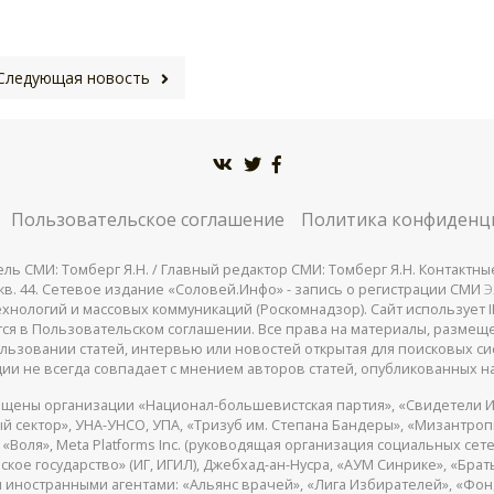
Следующая новость
Пользовательское соглашение
Политика конфиденц
СМИ: Томберг Я.Н. / Главный редактор СМИ: Томберг Я.Н. Контактные д
 25, кв. 44. Сетевое издание «Соловей.Инфо» - запись о регистрации СМИ
Э
нологий и массовых коммуникаций (Роскомнадзор). Сайт использует IP
жатся в Пользовательском соглашении. Все права на материалы, разме
льзовании статей, интервью или новостей открытая для поисковых си
ии не всегда совпадает с мнением авторов статей, опубликованных на
щены организации «Национал-большевистская партия», «Свидетели И
 сектор», УНА-УНСО, УПА, «Тризуб им. Степана Бандеры», «Мизантро
Воля», Meta Platforms Inc. (руководящая организация социальных сете
кое государство» (ИГ, ИГИЛ), Джебхад-ан-Нусра, «АУМ Синрике», «Брать
 иностранными агентами: «Альянс врачей», «Лига Избирателей», «Фон