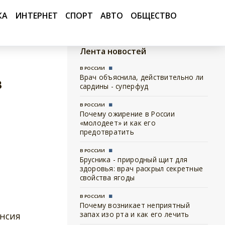
КА
ИНТЕРНЕТ
СПОРТ
АВТО
ОБЩЕСТВО
Лента новостей
В РОССИИ
Врач объяснила, действительно ли
в
сардины - суперфуд
В РОССИИ
Почему ожирение в России
«молодеет» и как его
предотвратить
В РОССИИ
Брусника - природный щит для
здоровья: врач раскрыл секретные
свойства ягоды
В РОССИИ
Почему возникает неприятный
запах изо рта и как его лечить
енсия