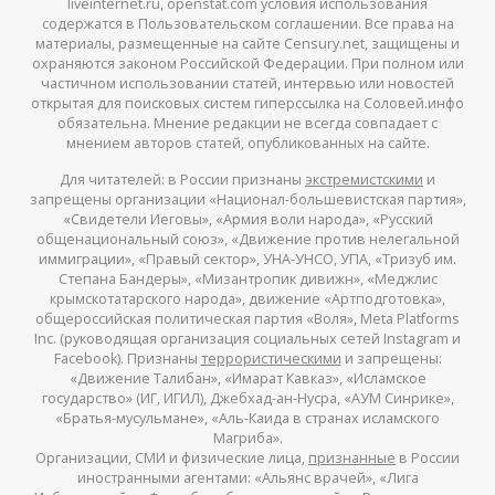
liveinternet.ru, openstat.com условия использования
содержатся в Пользовательском соглашении. Все права на
материалы, размещенные на сайте Censury.net, защищены и
охраняются законом Российской Федерации. При полном или
частичном использовании статей, интервью или новостей
открытая для поисковых систем гиперссылка на Соловей.инфо
обязательна. Мнение редакции не всегда совпадает с
мнением авторов статей, опубликованных на сайте.
Для читателей: в России признаны
экстремистскими
и
запрещены организации «Национал-большевистская партия»,
«Свидетели Иеговы», «Армия воли народа», «Русский
общенациональный союз», «Движение против нелегальной
иммиграции», «Правый сектор», УНА-УНСО, УПА, «Тризуб им.
Степана Бандеры», «Мизантропик дивижн», «Меджлис
крымскотатарского народа», движение «Артподготовка»,
общероссийская политическая партия «Воля», Meta Platforms
Inc. (руководящая организация социальных сетей Instagram и
Facebook). Признаны
террористическими
и запрещены:
«Движение Талибан», «Имарат Кавказ», «Исламское
государство» (ИГ, ИГИЛ), Джебхад-ан-Нусра, «АУМ Синрике»,
«Братья-мусульмане», «Аль-Каида в странах исламского
Магриба».
Организации, СМИ и физические лица,
признанные
в России
иностранными агентами: «Альянс врачей», «Лига