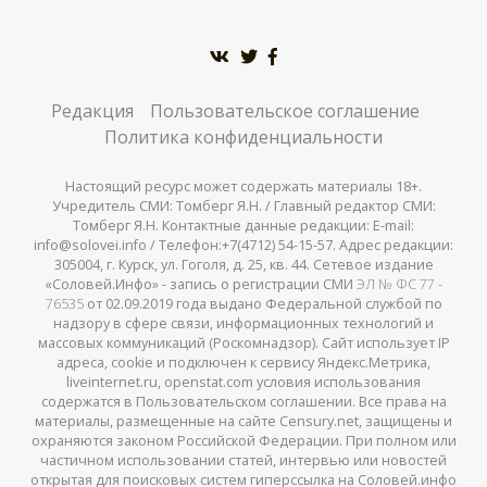
Редакция
Пользовательское соглашение
Политика конфиденциальности
Настоящий ресурс может содержать материалы 18+.
Учредитель СМИ: Томберг Я.Н. / Главный редактор СМИ:
Томберг Я.Н. Контактные данные редакции: E-mail:
info@solovei.info / Телефон:+7(4712) 54-15-57. Адрес редакции:
305004, г. Курск, ул. Гоголя, д. 25, кв. 44. Сетевое издание
«Соловей.Инфо» - запись о регистрации СМИ
ЭЛ № ФС 77 -
76535
от 02.09.2019 года выдано Федеральной службой по
надзору в сфере связи, информационных технологий и
массовых коммуникаций (Роскомнадзор). Сайт использует IP
адреса, cookie и подключен к сервису Яндекс.Метрика,
liveinternet.ru, openstat.com условия использования
содержатся в Пользовательском соглашении. Все права на
материалы, размещенные на сайте Censury.net, защищены и
охраняются законом Российской Федерации. При полном или
частичном использовании статей, интервью или новостей
открытая для поисковых систем гиперссылка на Соловей.инфо