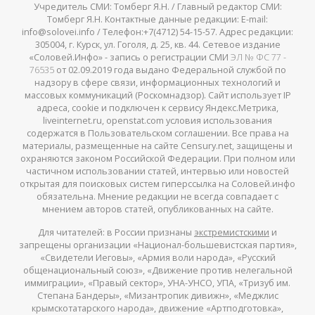
Учредитель СМИ: Томберг Я.Н. / Главный редактор СМИ:
Томберг Я.Н. Контактные данные редакции: E-mail:
info@solovei.info / Телефон:+7(4712) 54-15-57. Адрес редакции:
305004, г. Курск, ул. Гоголя, д. 25, кв. 44. Сетевое издание
«Соловей.Инфо» - запись о регистрации СМИ
ЭЛ № ФС 77 -
76535
от 02.09.2019 года выдано Федеральной службой по
надзору в сфере связи, информационных технологий и
массовых коммуникаций (Роскомнадзор). Сайт использует IP
адреса, cookie и подключен к сервису Яндекс.Метрика,
liveinternet.ru, openstat.com условия использования
содержатся в Пользовательском соглашении. Все права на
материалы, размещенные на сайте Censury.net, защищены и
охраняются законом Российской Федерации. При полном или
частичном использовании статей, интервью или новостей
открытая для поисковых систем гиперссылка на Соловей.инфо
обязательна. Мнение редакции не всегда совпадает с
мнением авторов статей, опубликованных на сайте.
Для читателей: в России признаны
экстремистскими
и
запрещены организации «Национал-большевистская партия»,
«Свидетели Иеговы», «Армия воли народа», «Русский
общенациональный союз», «Движение против нелегальной
иммиграции», «Правый сектор», УНА-УНСО, УПА, «Тризуб им.
Степана Бандеры», «Мизантропик дивижн», «Меджлис
крымскотатарского народа», движение «Артподготовка»,