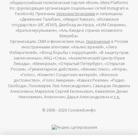
общероссийская политическая партия «Воля», Meta Platforms
Inc. (руководящая организация социальных сетей Instagram и
Facebook). Признаны
террористическими
и запрещены:
«Движение Талибан», «Имарат Кавказ», «Исламское
государство» (ИГ, ИГИЛ), Джебхад-ан-Нусра, «АУМ Синрике»,
«Братья-мусульмане», «Аль-Каида в странах исламского
Магриба».
Организации, СМИ и физические лица,
признанные
в России
иностранными агентами: «Альянс врачей», «Лига
Избирателей», «Фонд борьбы с коррупцией», «В защиту прав
заключенных», ИАЦ «Сова», «Аналитический Центр Юрия
Левады», «Мемориал», «Открытый Петербург», «Открытая
Россия», «Гуманитарное действие», «Феникс плюс», «Агора»,
«Голос», «Комитет Солдатских матерей», «Женское
достоинство», «Голос Америки», «Кавказ.Реалии», «Радио
Свобода», Пономарев Лев Александрович, Савицкая Людмила
Алексеевна, Маркелов Сергей Евгеньевич, Камалягин Денис
Николаевич, Апахончич Дарья Александровна и
т.д.
© 2006 -
2026
Соловей.инфо