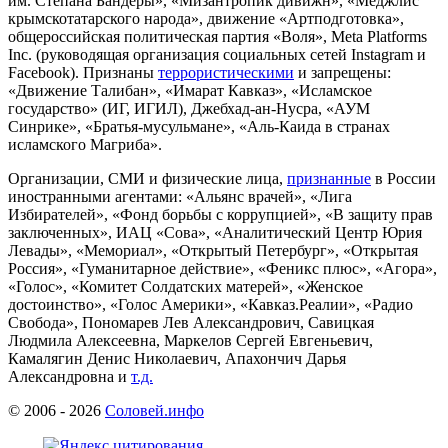
им. Степана Бандеры», «Мизантропик дивижн», «Меджлис
крымскотатарского народа», движение «Артподготовка»,
общероссийская политическая партия «Воля», Meta Platforms
Inc. (руководящая организация социальных сетей Instagram и
Facebook). Признаны
террористическими
и запрещены:
«Движение Талибан», «Имарат Кавказ», «Исламское
государство» (ИГ, ИГИЛ), Джебхад-ан-Нусра, «АУМ
Синрике», «Братья-мусульмане», «Аль-Каида в странах
исламского Магриба».
Организации, СМИ и физические лица,
признанные
в России
иностранными агентами: «Альянс врачей», «Лига
Избирателей», «Фонд борьбы с коррупцией», «В защиту прав
заключенных», ИАЦ «Сова», «Аналитический Центр Юрия
Левады», «Мемориал», «Открытый Петербург», «Открытая
Россия», «Гуманитарное действие», «Феникс плюс», «Агора»,
«Голос», «Комитет Солдатских матерей», «Женское
достоинство», «Голос Америки», «Кавказ.Реалии», «Радио
Свобода», Пономарев Лев Александрович, Савицкая
Людмила Алексеевна, Маркелов Сергей Евгеньевич,
Камалягин Денис Николаевич, Апахончич Дарья
Александровна и
т.д.
© 2006 -
2026
Соловей.инфо