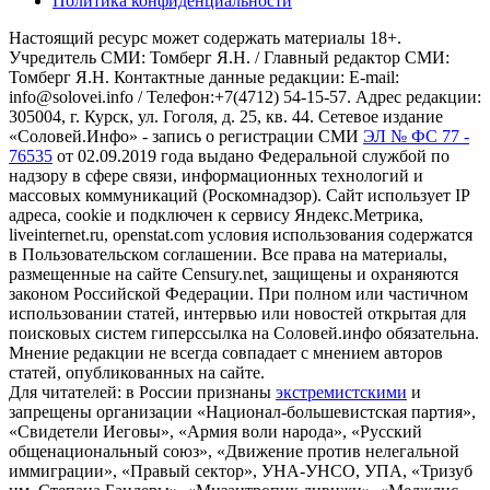
Политика конфиденциальности
Настоящий ресурс может содержать материалы 18+.
Учредитель СМИ: Томберг Я.Н. / Главный редактор СМИ:
Томберг Я.Н. Контактные данные редакции: E-mail:
info@solovei.info / Телефон:+7(4712) 54-15-57. Адрес редакции:
305004, г. Курск, ул. Гоголя, д. 25, кв. 44. Сетевое издание
«Соловей.Инфо» - запись о регистрации СМИ
ЭЛ № ФС 77 -
76535
от 02.09.2019 года выдано Федеральной службой по
надзору в сфере связи, информационных технологий и
массовых коммуникаций (Роскомнадзор). Сайт использует IP
адреса, cookie и подключен к сервису Яндекс.Метрика,
liveinternet.ru, openstat.com условия использования содержатся
в Пользовательском соглашении. Все права на материалы,
размещенные на сайте Censury.net, защищены и охраняются
законом Российской Федерации. При полном или частичном
использовании статей, интервью или новостей открытая для
поисковых систем гиперссылка на Соловей.инфо обязательна.
Мнение редакции не всегда совпадает с мнением авторов
статей, опубликованных на сайте.
Для читателей: в России признаны
экстремистскими
и
запрещены организации «Национал-большевистская партия»,
«Свидетели Иеговы», «Армия воли народа», «Русский
общенациональный союз», «Движение против нелегальной
иммиграции», «Правый сектор», УНА-УНСО, УПА, «Тризуб