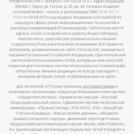
info@solovei.info / Телефон:+7(4712) 54-15-57. Адрес редакции:
305004, г. Курск, ул. Гоголя, д. 25, кв. 44. Сетевое издание
«Соловей.Инфо» - запись о регистрации СМИ
ЭЛ № ФС 77 -
76535
от 02.09.2019 года выдано Федеральной службой по
надзору в сфере связи, информационных технологий и
массовых коммуникаций (Роскомнадзор). Сайт использует IP
адреса, cookie и подключен к сервису Яндекс.Метрика,
liveinternet.ru, openstat.com условия использования
содержатся в Пользовательском соглашении. Все права на
материалы, размещенные на сайте Censury.net, защищены и
охраняются законом Российской Федерации. При полном или
частичном использовании статей, интервью или новостей
открытая для поисковых систем гиперссылка на Соловей.инфо
обязательна. Мнение редакции не всегда совпадает с
мнением авторов статей, опубликованных на сайте.
Для читателей: в России признаны
экстремистскими
и
запрещены организации «Национал-большевистская партия»,
«Свидетели Иеговы», «Армия воли народа», «Русский
общенациональный союз», «Движение против нелегальной
иммиграции», «Правый сектор», УНА-УНСО, УПА, «Тризуб им.
Степана Бандеры», «Мизантропик дивижн», «Меджлис
крымскотатарского народа», движение «Артподготовка»,
общероссийская политическая партия «Воля», Meta Platforms
Inc. (руководящая организация социальных сетей Instagram и