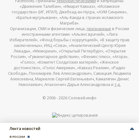
Facebook). Признаны
террористическими
и запрещены:
«Движение Талибан», «Имарат Кавказ», «Исламское
государство» (ИГ, ИГИЛ), Джебхад-ан-Нусра, «АУМ Синрике»,
«Братья-мусульмане», «Аль-Каида в странах исламского
Магриба».
Организации, СМИ и физические лица,
признанные
в России
иностранными агентами: «Альянс врачей», «Лига
Избирателей», «Фонд борьбы с коррупцией», «В защиту прав
заключенных», ИАЦ «Сова», «Аналитический Центр Юрия
Левады», «Мемориал», «Открытый Петербург», «Открытая
Россия», «Гуманитарное действие», «Феникс плюс», «Агора»,
«Голос», «Комитет Солдатских матерей», «Женское
достоинство», «Голос Америки», «Кавказ.Реалии», «Радио
Свобода», Пономарев Лев Александрович, Савицкая Людмила
Алексеевна, Маркелов Сергей Евгеньевич, Камалягин Денис
Николаевич, Апахончич Дарья Александровна и
т.д.
© 2006 -
2026
Соловей.инфо
Лента новостей
В РОССИИ