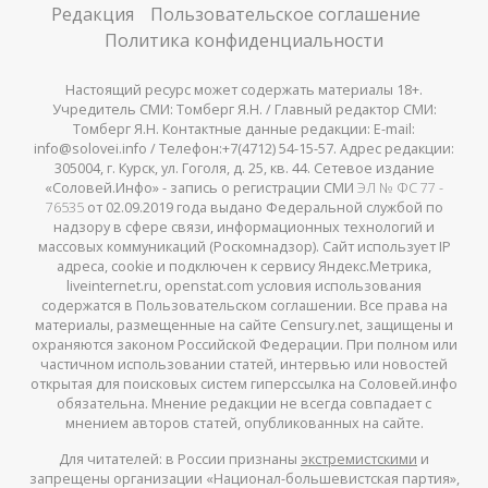
Редакция
Пользовательское соглашение
Политика конфиденциальности
Настоящий ресурс может содержать материалы 18+.
Учредитель СМИ: Томберг Я.Н. / Главный редактор СМИ:
Томберг Я.Н. Контактные данные редакции: E-mail:
info@solovei.info / Телефон:+7(4712) 54-15-57. Адрес редакции:
305004, г. Курск, ул. Гоголя, д. 25, кв. 44. Сетевое издание
«Соловей.Инфо» - запись о регистрации СМИ
ЭЛ № ФС 77 -
76535
от 02.09.2019 года выдано Федеральной службой по
надзору в сфере связи, информационных технологий и
массовых коммуникаций (Роскомнадзор). Сайт использует IP
адреса, cookie и подключен к сервису Яндекс.Метрика,
liveinternet.ru, openstat.com условия использования
содержатся в Пользовательском соглашении. Все права на
материалы, размещенные на сайте Censury.net, защищены и
охраняются законом Российской Федерации. При полном или
частичном использовании статей, интервью или новостей
открытая для поисковых систем гиперссылка на Соловей.инфо
обязательна. Мнение редакции не всегда совпадает с
мнением авторов статей, опубликованных на сайте.
Для читателей: в России признаны
экстремистскими
и
запрещены организации «Национал-большевистская партия»,