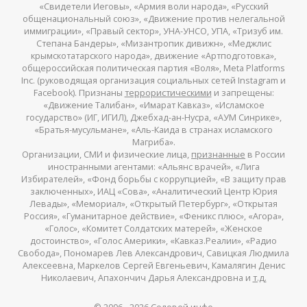
«Свидетели Иеговы», «Армия воли народа», «Русский
общенациональный союз», «Движение против нелегальной
иммиграции», «Правый сектор», УНА-УНСО, УПА, «Тризуб им.
Степана Бандеры», «Мизантропик дивижн», «Меджлис
крымскотатарского народа», движение «Артподготовка»,
общероссийская политическая партия «Воля», Meta Platforms
Inc. (руководящая организация социальных сетей Instagram и
Facebook). Признаны
террористическими
и запрещены:
«Движение Талибан», «Имарат Кавказ», «Исламское
государство» (ИГ, ИГИЛ), Джебхад-ан-Нусра, «АУМ Синрике»,
«Братья-мусульмане», «Аль-Каида в странах исламского
Магриба».
Организации, СМИ и физические лица,
признанные
в России
иностранными агентами: «Альянс врачей», «Лига
Избирателей», «Фонд борьбы с коррупцией», «В защиту прав
заключенных», ИАЦ «Сова», «Аналитический Центр Юрия
Левады», «Мемориал», «Открытый Петербург», «Открытая
Россия», «Гуманитарное действие», «Феникс плюс», «Агора»,
«Голос», «Комитет Солдатских матерей», «Женское
достоинство», «Голос Америки», «Кавказ.Реалии», «Радио
Свобода», Пономарев Лев Александрович, Савицкая Людмила
Алексеевна, Маркелов Сергей Евгеньевич, Камалягин Денис
Николаевич, Апахончич Дарья Александровна и
т.д.