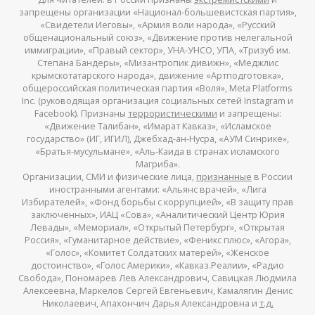
запрещены организации «Национал-большевистская партия»,
«Свидетели Иеговы», «Армия воли народа», «Русский
общенациональный союз», «Движение против нелегальной
иммиграции», «Правый сектор», УНА-УНСО, УПА, «Тризуб им.
Степана Бандеры», «Мизантропик дивижн», «Меджлис
крымскотатарского народа», движение «Артподготовка»,
общероссийская политическая партия «Воля», Meta Platforms
Inc. (руководящая организация социальных сетей Instagram и
Facebook). Признаны
террористическими
и запрещены:
«Движение Талибан», «Имарат Кавказ», «Исламское
государство» (ИГ, ИГИЛ), Джебхад-ан-Нусра, «АУМ Синрике»,
«Братья-мусульмане», «Аль-Каида в странах исламского
Магриба».
Организации, СМИ и физические лица,
признанные
в России
иностранными агентами: «Альянс врачей», «Лига
Избирателей», «Фонд борьбы с коррупцией», «В защиту прав
заключенных», ИАЦ «Сова», «Аналитический Центр Юрия
Левады», «Мемориал», «Открытый Петербург», «Открытая
Россия», «Гуманитарное действие», «Феникс плюс», «Агора»,
«Голос», «Комитет Солдатских матерей», «Женское
достоинство», «Голос Америки», «Кавказ.Реалии», «Радио
Свобода», Пономарев Лев Александрович, Савицкая Людмила
Алексеевна, Маркелов Сергей Евгеньевич, Камалягин Денис
Николаевич, Апахончич Дарья Александровна и
т.д.