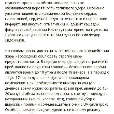
сгущения крови при обезвоживании, а также
увеличивается вероятность теплового удара. Особенно
уязвимы пациенты с ишемической болезнью сердца,
гипертонией, сердечной недостаточностью и перенесшие
инфаркт или инсульт, отметил к.м.н., доцент кафедры
факультетской терапии Института материнства и детства
Пироговского университета Минздрава России Федор
Евдокимов.
По словам врача, для защиты от негативного воздействия
жары необходимо соблюдать строгие меры
предосторожности. В первую очередь следует ограничить
пребывание на открытом солнце — безопасными часами
являются время до 10 утра и после 18 вечера, а в период с
11 до 17 часов лучше находиться в прохладном
помещении. При необходимости выхода на улицу в
дневное время нужно сократить время пребывания до 15-
20 минут и обязательно использовать светлую одежду из
натуральных тканей (хлопок, лен), головной убор с
широкими полями и солнцезащитные очки с UV-фильтром.
Особое внимание следует уделить питьевому режиму -