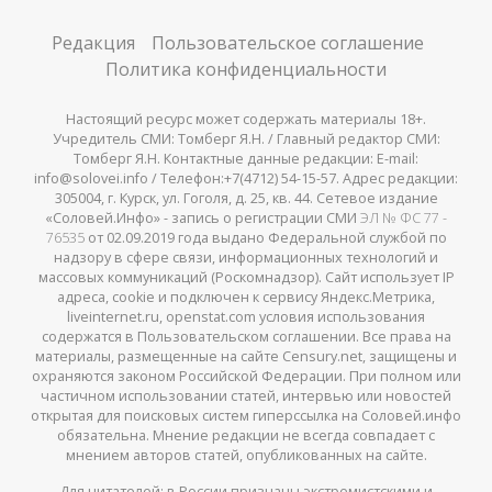
Редакция
Пользовательское соглашение
Политика конфиденциальности
Настоящий ресурс может содержать материалы 18+.
Учредитель СМИ: Томберг Я.Н. / Главный редактор СМИ:
Томберг Я.Н. Контактные данные редакции: E-mail:
info@solovei.info / Телефон:+7(4712) 54-15-57. Адрес редакции:
305004, г. Курск, ул. Гоголя, д. 25, кв. 44. Сетевое издание
«Соловей.Инфо» - запись о регистрации СМИ
ЭЛ № ФС 77 -
76535
от 02.09.2019 года выдано Федеральной службой по
надзору в сфере связи, информационных технологий и
массовых коммуникаций (Роскомнадзор). Сайт использует IP
адреса, cookie и подключен к сервису Яндекс.Метрика,
liveinternet.ru, openstat.com условия использования
содержатся в Пользовательском соглашении. Все права на
материалы, размещенные на сайте Censury.net, защищены и
охраняются законом Российской Федерации. При полном или
частичном использовании статей, интервью или новостей
открытая для поисковых систем гиперссылка на Соловей.инфо
обязательна. Мнение редакции не всегда совпадает с
мнением авторов статей, опубликованных на сайте.
Для читателей: в России признаны
экстремистскими
и