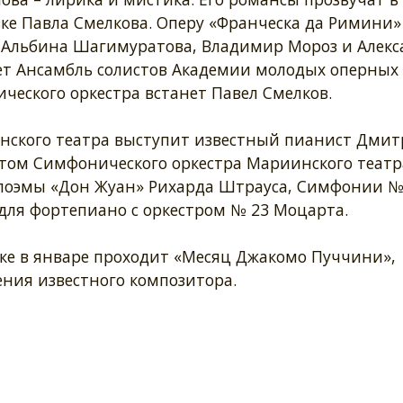
ке Павла Смелкова. Оперу «Франческа да Римини»
 Альбина Шагимуратова, Владимир Мороз и Алекс
мет Ансамбль солистов Академии молодых оперных
ческого оркестра встанет Павел Смелков.
нского театра выступит известный пианист Дми
ьтом Симфонического оркестра Мариинского театр
поэмы «Дон Жуан» Рихарда Штрауса, Симфонии №
 для фортепиано с оркестром № 23 Моцарта.
нке в январе проходит «Месяц Джакомо Пуччини»,
ения известного композитора.