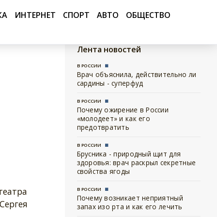
КА
ИНТЕРНЕТ
СПОРТ
АВТО
ОБЩЕСТВО
Лента новостей
В РОССИИ
Врач объяснила, действительно ли
сардины - суперфуд
В РОССИИ
Почему ожирение в России
«молодеет» и как его
предотвратить
В РОССИИ
Брусника - природный щит для
здоровья: врач раскрыл секретные
свойства ягоды
театра
В РОССИИ
Почему возникает неприятный
Сергея
запах изо рта и как его лечить