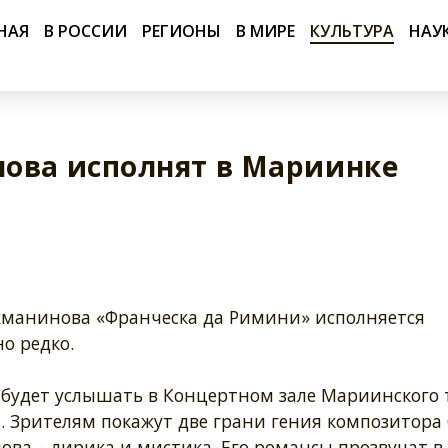
НАЯ
В РОССИИ
РЕГИОНЫ
В МИРЕ
КУЛЬТУРА
НАУ
нова исполнят в Мариинке
хманинова «Франческа да Римини» исполняется
о редко.
 будет услышать в Концертном зале Мариинского 
. Зрителям покажут две грани гения композитора 
ва – лирика и мистика. Его романсы прозвучат в