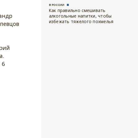
В РОССИИ
Как правильно смешивать
андр
алкогольные напитки, чтобы
избежать тяжелого похмелья
 певцов
трий
а.
 6