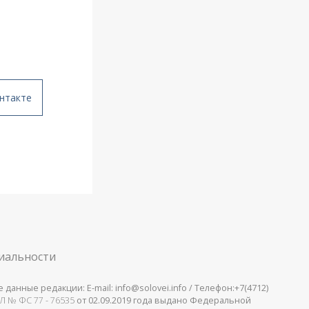
нтакте
иальности
анные редакции: E-mail: info@solovei.info / Телефон:+7(4712)
Л № ФС 77 - 76535
от 02.09.2019 года выдано Федеральной