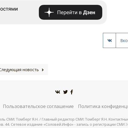
Вко
Следующая новость
Пользовательское соглашение
Политика конфиденц
СМИ: Томберг Я.Н. / Главный редактор СМИ: Томберг Я.Н. Контактные д
 25, кв. 44. Сетевое издание «Соловей.Инфо» - запись о регистрации СМИ
Э