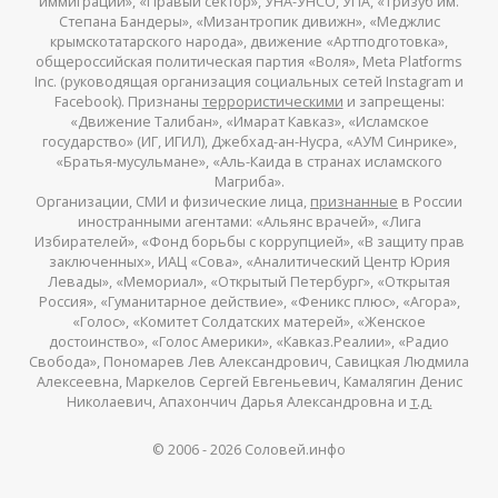
иммиграции», «Правый сектор», УНА-УНСО, УПА, «Тризуб им.
Степана Бандеры», «Мизантропик дивижн», «Меджлис
крымскотатарского народа», движение «Артподготовка»,
общероссийская политическая партия «Воля», Meta Platforms
Inc. (руководящая организация социальных сетей Instagram и
Facebook). Признаны
террористическими
и запрещены:
«Движение Талибан», «Имарат Кавказ», «Исламское
государство» (ИГ, ИГИЛ), Джебхад-ан-Нусра, «АУМ Синрике»,
«Братья-мусульмане», «Аль-Каида в странах исламского
Магриба».
Организации, СМИ и физические лица,
признанные
в России
иностранными агентами: «Альянс врачей», «Лига
Избирателей», «Фонд борьбы с коррупцией», «В защиту прав
заключенных», ИАЦ «Сова», «Аналитический Центр Юрия
Левады», «Мемориал», «Открытый Петербург», «Открытая
Россия», «Гуманитарное действие», «Феникс плюс», «Агора»,
«Голос», «Комитет Солдатских матерей», «Женское
достоинство», «Голос Америки», «Кавказ.Реалии», «Радио
Свобода», Пономарев Лев Александрович, Савицкая Людмила
Алексеевна, Маркелов Сергей Евгеньевич, Камалягин Денис
Николаевич, Апахончич Дарья Александровна и
т.д.
© 2006 -
2026
Соловей.инфо