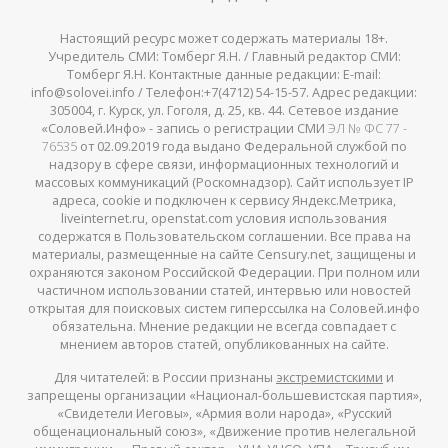
Настоящий ресурс может содержать материалы 18+.
Учредитель СМИ: Томберг Я.Н. / Главный редактор СМИ:
Томберг Я.Н. Контактные данные редакции: E-mail:
info@solovei.info / Телефон:+7(4712) 54-15-57. Адрес редакции:
305004, г. Курск, ул. Гоголя, д. 25, кв. 44. Сетевое издание
«Соловей.Инфо» - запись о регистрации СМИ
ЭЛ № ФС 77 -
76535
от 02.09.2019 года выдано Федеральной службой по
надзору в сфере связи, информационных технологий и
массовых коммуникаций (Роскомнадзор). Сайт использует IP
адреса, cookie и подключен к сервису Яндекс.Метрика,
liveinternet.ru, openstat.com условия использования
содержатся в Пользовательском соглашении. Все права на
материалы, размещенные на сайте Censury.net, защищены и
охраняются законом Российской Федерации. При полном или
частичном использовании статей, интервью или новостей
открытая для поисковых систем гиперссылка на Соловей.инфо
обязательна. Мнение редакции не всегда совпадает с
мнением авторов статей, опубликованных на сайте.
Для читателей: в России признаны
экстремистскими
и
запрещены организации «Национал-большевистская партия»,
«Свидетели Иеговы», «Армия воли народа», «Русский
общенациональный союз», «Движение против нелегальной