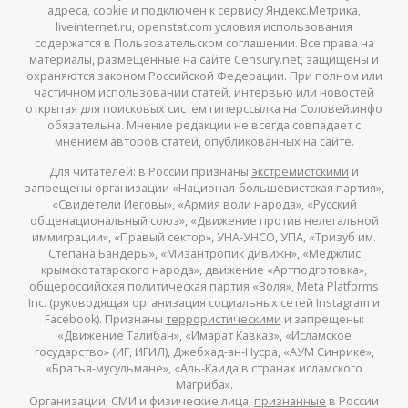
адреса, cookie и подключен к сервису Яндекс.Метрика,
liveinternet.ru, openstat.com условия использования
содержатся в Пользовательском соглашении. Все права на
материалы, размещенные на сайте Censury.net, защищены и
охраняются законом Российской Федерации. При полном или
частичном использовании статей, интервью или новостей
открытая для поисковых систем гиперссылка на Соловей.инфо
обязательна. Мнение редакции не всегда совпадает с
мнением авторов статей, опубликованных на сайте.
Для читателей: в России признаны
экстремистскими
и
запрещены организации «Национал-большевистская партия»,
«Свидетели Иеговы», «Армия воли народа», «Русский
общенациональный союз», «Движение против нелегальной
иммиграции», «Правый сектор», УНА-УНСО, УПА, «Тризуб им.
Степана Бандеры», «Мизантропик дивижн», «Меджлис
крымскотатарского народа», движение «Артподготовка»,
общероссийская политическая партия «Воля», Meta Platforms
Inc. (руководящая организация социальных сетей Instagram и
Facebook). Признаны
террористическими
и запрещены:
«Движение Талибан», «Имарат Кавказ», «Исламское
государство» (ИГ, ИГИЛ), Джебхад-ан-Нусра, «АУМ Синрике»,
«Братья-мусульмане», «Аль-Каида в странах исламского
Магриба».
Организации, СМИ и физические лица,
признанные
в России