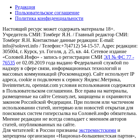
Редакция
Пользовательское соглашение
Политика конфиденциальности
Настоящий ресурс может содержать материалы 18+.
Учредитель СМИ: Томберг Я.Н. / Главный редактор СМИ:
Томберг Я.Н. Контактные данные редакции: E-mail:
info@solovei.info / Телефон:+7(4712) 54-15-57. Адрес редакции:
305004, г. Курск, ул. Гоголя, д. 25, кв. 44. Сетевое издание
«Соловей.Инфо» - запись о регистрации СМИ
ЭЛ № ФС 77 -
76535
от 02.09.2019 года выдано Федеральной службой по
надзору в сфере связи, информационных технологий и
массовых коммуникаций (Роскомнадзор). Сайт использует IP
адреса, cookie и подключен к сервису Яндекс.Метрика,
liveinternet.ru, openstat.com условия использования содержатся
в Пользовательском соглашении. Все права на материалы,
размещенные на сайте Censury.net, защищены и охраняются
законом Российской Федерации. При полном или частичном
использовании статей, интервью или новостей открытая для
поисковых систем гиперссылка на Соловей.инфо обязательна.
Мнение редакции не всегда совпадает с мнением авторов
статей, опубликованных на сайте.
Для читателей: в России признаны
экстремистскими
и
запрещены организации «Национал-большевистская партия»,