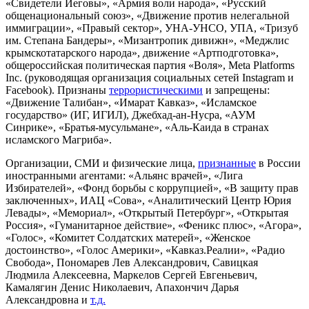
«Свидетели Иеговы», «Армия воли народа», «Русский
общенациональный союз», «Движение против нелегальной
иммиграции», «Правый сектор», УНА-УНСО, УПА, «Тризуб
им. Степана Бандеры», «Мизантропик дивижн», «Меджлис
крымскотатарского народа», движение «Артподготовка»,
общероссийская политическая партия «Воля», Meta Platforms
Inc. (руководящая организация социальных сетей Instagram и
Facebook). Признаны
террористическими
и запрещены:
«Движение Талибан», «Имарат Кавказ», «Исламское
государство» (ИГ, ИГИЛ), Джебхад-ан-Нусра, «АУМ
Синрике», «Братья-мусульмане», «Аль-Каида в странах
исламского Магриба».
Организации, СМИ и физические лица,
признанные
в России
иностранными агентами: «Альянс врачей», «Лига
Избирателей», «Фонд борьбы с коррупцией», «В защиту прав
заключенных», ИАЦ «Сова», «Аналитический Центр Юрия
Левады», «Мемориал», «Открытый Петербург», «Открытая
Россия», «Гуманитарное действие», «Феникс плюс», «Агора»,
«Голос», «Комитет Солдатских матерей», «Женское
достоинство», «Голос Америки», «Кавказ.Реалии», «Радио
Свобода», Пономарев Лев Александрович, Савицкая
Людмила Алексеевна, Маркелов Сергей Евгеньевич,
Камалягин Денис Николаевич, Апахончич Дарья
Александровна и
т.д.