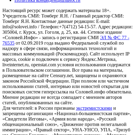
Политика конфиденциальности
Настоящий ресурс может содержать материалы 18+.
Учредитель СМИ: Томберг Я.Н. / Главный редактор СМИ:
Томберг Я.Н. Контактные данные редакции: E-mail:
info@solovei.info / Телефон:+7(4712) 54-15-57. Адрес редакции:
305004, г. Курск, ул. Гоголя, д. 25, кв. 44. Сетевое издание
«Соловей.Инфо» - запись о регистрации СМИ
ЭЛ № ФС 77 -
76535
от 02.09.2019 года выдано Федеральной службой по
надзору в сфере связи, информационных технологий и
массовых коммуникаций (Роскомнадзор). Сайт использует IP
адреса, cookie и подключен к сервису Яндекс.Метрика,
liveinternet.ru, openstat.com условия использования содержатся
в Пользовательском соглашении. Все права на материалы,
размещенные на сайте Censury.net, защищены и охраняются
законом Российской Федерации. При полном или частичном
использовании статей, интервью или новостей открытая для
поисковых систем гиперссылка на Соловей.инфо обязательна.
Мнение редакции не всегда совпадает с мнением авторов
статей, опубликованных на сайте.
Для читателей: в России признаны
экстремистскими
и
запрещены организации «Национал-большевистская партия»,
«Свидетели Иеговы», «Армия воли народа», «Русский
общенациональный союз», «Движение против нелегальной
иммиграции», «Правый сектор», УНА-УНСО, УПА, «Тризуб