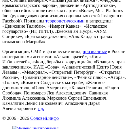
им. Степана Бандеры», «Мизантропик дивижн», «Меджлис
крымскотатарского народа», движение «Артподготовка»,
общероссийская политическая партия «Воля», Meta Platforms
Inc. (руководящая организация социальных сетей Instagram и
Facebook). Признаны
террористическими
и запрещены:
«Движение Талибан», «Имарат Кавказ», «Исламское
государство» (ИГ, ИГИЛ), Джебхад-ан-Нусра, «АУМ
Синрике», «Братья-мусульмане», «Аль-Каида в странах
исламского Магриба».
Организации, СМИ и физические лица,
признанные
в России
иностранными агентами: «Альянс врачей», «Лига
Избирателей», «Фонд борьбы с коррупцией», «В защиту прав
заключенных», ИАЦ «Сова», «Аналитический Центр Юрия
Левады», «Мемориал», «Открытый Петербург», «Открытая
Россия», «Гуманитарное действие», «Феникс плюс», «Агора»,
«Голос», «Комитет Солдатских матерей», «Женское
достоинство», «Голос Америки», «Кавказ.Реалии», «Радио
Свобода», Пономарев Лев Александрович, Савицкая
Людмила Алексеевна, Маркелов Сергей Евгеньевич,
Камалягин Денис Николаевич, Апахончич Дарья
Александровна и
т.д.
© 2006 -
2026
Соловей.инфо