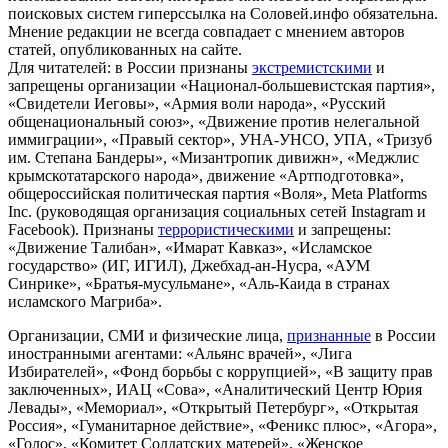
поисковых систем гиперссылка на Соловей.инфо обязательна.
Мнение редакции не всегда совпадает с мнением авторов
статей, опубликованных на сайте.
Для читателей: в России признаны
экстремистскими
и
запрещены организации «Национал-большевистская партия»,
«Свидетели Иеговы», «Армия воли народа», «Русский
общенациональный союз», «Движение против нелегальной
иммиграции», «Правый сектор», УНА-УНСО, УПА, «Тризуб
им. Степана Бандеры», «Мизантропик дивижн», «Меджлис
крымскотатарского народа», движение «Артподготовка»,
общероссийская политическая партия «Воля», Meta Platforms
Inc. (руководящая организация социальных сетей Instagram и
Facebook). Признаны
террористическими
и запрещены:
«Движение Талибан», «Имарат Кавказ», «Исламское
государство» (ИГ, ИГИЛ), Джебхад-ан-Нусра, «АУМ
Синрике», «Братья-мусульмане», «Аль-Каида в странах
исламского Магриба».
Организации, СМИ и физические лица,
признанные
в России
иностранными агентами: «Альянс врачей», «Лига
Избирателей», «Фонд борьбы с коррупцией», «В защиту прав
заключенных», ИАЦ «Сова», «Аналитический Центр Юрия
Левады», «Мемориал», «Открытый Петербург», «Открытая
Россия», «Гуманитарное действие», «Феникс плюс», «Агора»,
«Голос», «Комитет Солдатских матерей», «Женское