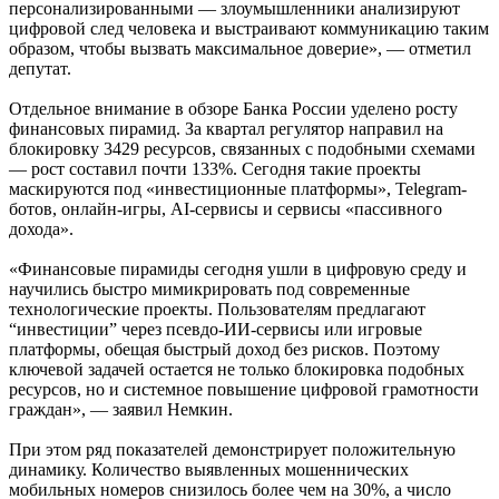
персонализированными — злоумышленники анализируют
цифровой след человека и выстраивают коммуникацию таким
образом, чтобы вызвать максимальное доверие», — отметил
депутат.
Отдельное внимание в обзоре Банка России уделено росту
финансовых пирамид. За квартал регулятор направил на
блокировку 3429 ресурсов, связанных с подобными схемами
— рост составил почти 133%. Сегодня такие проекты
маскируются под «инвестиционные платформы», Telegram-
ботов, онлайн-игры, AI-сервисы и сервисы «пассивного
дохода».
«Финансовые пирамиды сегодня ушли в цифровую среду и
научились быстро мимикрировать под современные
технологические проекты. Пользователям предлагают
“инвестиции” через псевдо-ИИ-сервисы или игровые
платформы, обещая быстрый доход без рисков. Поэтому
ключевой задачей остается не только блокировка подобных
ресурсов, но и системное повышение цифровой грамотности
граждан», — заявил Немкин.
При этом ряд показателей демонстрирует положительную
динамику. Количество выявленных мошеннических
мобильных номеров снизилось более чем на 30%, а число