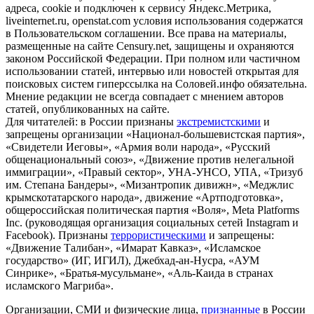
адреса, cookie и подключен к сервису Яндекс.Метрика,
liveinternet.ru, openstat.com условия использования содержатся
в Пользовательском соглашении. Все права на материалы,
размещенные на сайте Censury.net, защищены и охраняются
законом Российской Федерации. При полном или частичном
использовании статей, интервью или новостей открытая для
поисковых систем гиперссылка на Соловей.инфо обязательна.
Мнение редакции не всегда совпадает с мнением авторов
статей, опубликованных на сайте.
Для читателей: в России признаны
экстремистскими
и
запрещены организации «Национал-большевистская партия»,
«Свидетели Иеговы», «Армия воли народа», «Русский
общенациональный союз», «Движение против нелегальной
иммиграции», «Правый сектор», УНА-УНСО, УПА, «Тризуб
им. Степана Бандеры», «Мизантропик дивижн», «Меджлис
крымскотатарского народа», движение «Артподготовка»,
общероссийская политическая партия «Воля», Meta Platforms
Inc. (руководящая организация социальных сетей Instagram и
Facebook). Признаны
террористическими
и запрещены:
«Движение Талибан», «Имарат Кавказ», «Исламское
государство» (ИГ, ИГИЛ), Джебхад-ан-Нусра, «АУМ
Синрике», «Братья-мусульмане», «Аль-Каида в странах
исламского Магриба».
Организации, СМИ и физические лица,
признанные
в России