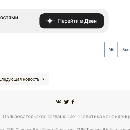
Вко
Следующая новость
Пользовательское соглашение
Политика конфиденц
СМИ: Томберг Я.Н. / Главный редактор СМИ: Томберг Я.Н. Контактные д