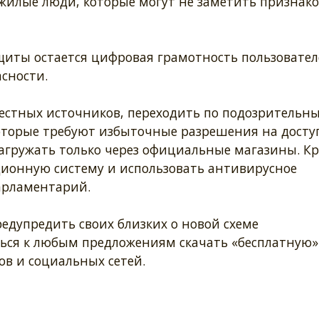
жилые люди, которые могут не заметить признако
щиты остается цифровая грамотность пользовател
сности.
вестных источников, переходить по подозрительн
оторые требуют избыточные разрешения на доступ
загружать только через официальные магазины. К
ционную систему и использовать антивирусное
арламентарий.
едупредить своих близких о новой схеме
ся к любым предложениям скачать «бесплатную»
ов и социальных сетей.