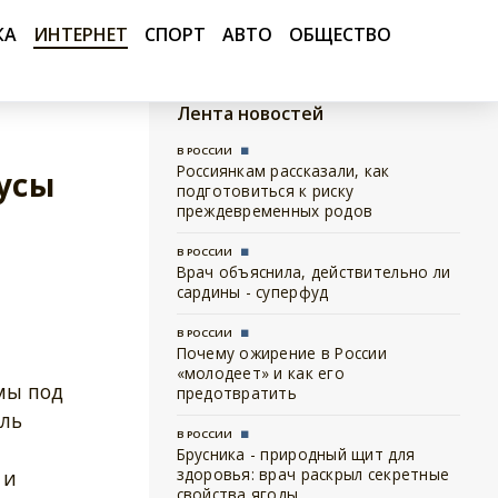
КА
ИНТЕРНЕТ
СПОРТ
АВТО
ОБЩЕСТВО
Лента новостей
В РОССИИ
Россиянкам рассказали, как
усы
подготовиться к риску
преждевременных родов
В РОССИИ
Врач объяснила, действительно ли
сардины - суперфуд
В РОССИИ
Почему ожирение в России
«молодеет» и как его
мы под
предотвратить
ль
В РОССИИ
Брусника - природный щит для
здоровья: врач раскрыл секретные
 и
свойства ягоды