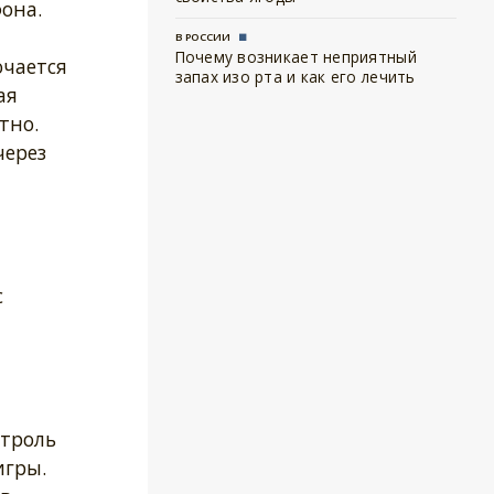
она.
В РОССИИ
Почему возникает неприятный
ючается
запах изо рта и как его лечить
ая
тно.
через
с
троль
игры.