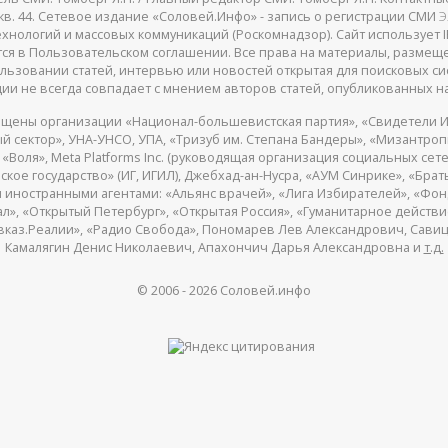
 25, кв. 44. Сетевое издание «Соловей.Инфо» - запись о регистрации СМИ
Э
нологий и массовых коммуникаций (Роскомнадзор). Сайт использует IP
жатся в Пользовательском соглашении. Все права на материалы, разме
льзовании статей, интервью или новостей открытая для поисковых си
ии не всегда совпадает с мнением авторов статей, опубликованных на
щены организации «Национал-большевистская партия», «Свидетели И
 сектор», УНА-УНСО, УПА, «Тризуб им. Степана Бандеры», «Мизантро
Воля», Meta Platforms Inc. (руководящая организация социальных сете
кое государство» (ИГ, ИГИЛ), Джебхад-ан-Нусра, «АУМ Синрике», «Брать
 иностранными агентами: «Альянс врачей», «Лига Избирателей», «Фон
, «Открытый Петербург», «Открытая Россия», «Гуманитарное действие»
авказ.Реалии», «Радио Свобода», Пономарев Лев Александрович, Сав
Камалягин Денис Николаевич, Апахончич Дарья Александровна и
т.д.
© 2006 -
2026
Соловей.инфо