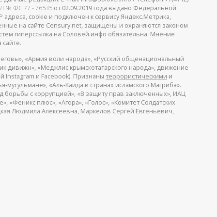
Л № ФС 77 - 76535
от 02.09.2019 года выдано Федеральной
 адреса, cookie и подключен к сервису Яндекс.Метрика,
щенные на сайте Censury.net, защищены и охраняются законом
стем гиперссылка на Соловей.инфо обязательна. Мнение
 сайте.
еговы», «Армия воли народа», «Русский общенациональный
пик дивижн», «Меджлис крымскотатарского народа», движение
й Instagram и Facebook). Признаны
террористическими
и
я-мусульмане», «Аль-Каида в странах исламского Магриба».
д борьбы с коррупцией», «В защиту прав заключенных», ИАЦ
, «Феникс плюс», «Агора», «Голос», «Комитет Солдатских
ицкая Людмила Алексеевна, Маркелов Сергей Евгеньевич,