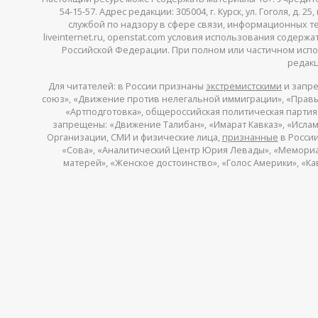
54-15-57. Адрес редакции: 305004, г. Курск, ул. Гоголя, д.
службой по надзору в сфере связи, информационных тех
liveinternet.ru, openstat.com условия использования содер
Российской Федерации. При полном или частичном испо
редакц
Для читателей: в России признаны
экстремистскими
и запре
союз», «Движение против нелегальной иммиграции», «Правый
«Артподготовка», общероссийская политическая партия «
запрещены: «Движение Талибан», «Имарат Кавказ», «Исламс
Организации, СМИ и физические лица,
признанные
в России
«Сова», «Аналитический Центр Юрия Левады», «Мемориал»
матерей», «Женское достоинство», «Голос Америки», «К