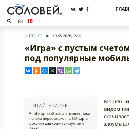
ГЛАВ
18+
ИНТЕРНЕТ
19-05-2026, 15:31
«Игра» с пустым счето
под популярные мобил
Мошенник
ЧИТАЙТЕ ТАКЖЕ
видом по
«Цифровой захват»: мошенники
скачивает
начали переоформлять SIM-карты
злоумышл
россиян для кражи аккаунтов и
денег