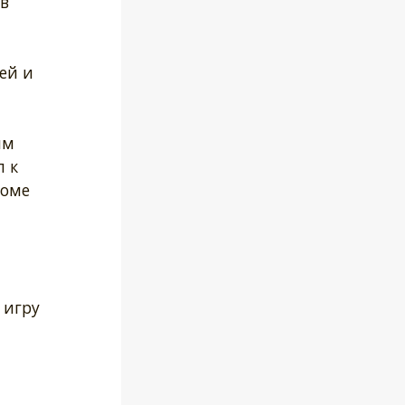
в
ей и
ым
 к
роме
 игру