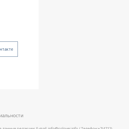
нтакте
иальности
анные редакции: E-mail: info@solovei.info / Телефон:+7(4712)