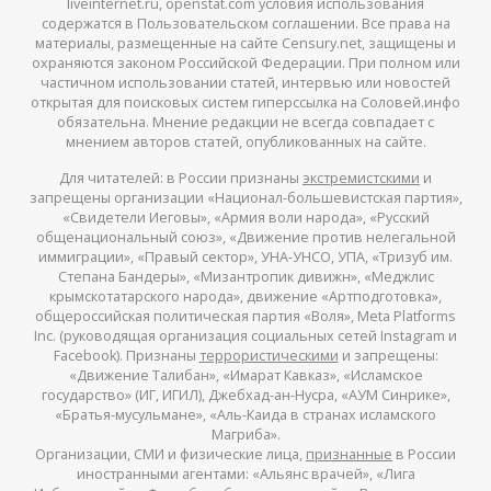
liveinternet.ru, openstat.com условия использования
содержатся в Пользовательском соглашении. Все права на
материалы, размещенные на сайте Censury.net, защищены и
охраняются законом Российской Федерации. При полном или
частичном использовании статей, интервью или новостей
открытая для поисковых систем гиперссылка на Соловей.инфо
обязательна. Мнение редакции не всегда совпадает с
мнением авторов статей, опубликованных на сайте.
Для читателей: в России признаны
экстремистскими
и
запрещены организации «Национал-большевистская партия»,
«Свидетели Иеговы», «Армия воли народа», «Русский
общенациональный союз», «Движение против нелегальной
иммиграции», «Правый сектор», УНА-УНСО, УПА, «Тризуб им.
Степана Бандеры», «Мизантропик дивижн», «Меджлис
крымскотатарского народа», движение «Артподготовка»,
общероссийская политическая партия «Воля», Meta Platforms
Inc. (руководящая организация социальных сетей Instagram и
Facebook). Признаны
террористическими
и запрещены:
«Движение Талибан», «Имарат Кавказ», «Исламское
государство» (ИГ, ИГИЛ), Джебхад-ан-Нусра, «АУМ Синрике»,
«Братья-мусульмане», «Аль-Каида в странах исламского
Магриба».
Организации, СМИ и физические лица,
признанные
в России
иностранными агентами: «Альянс врачей», «Лига