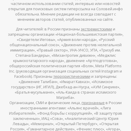
частичном использовании статей, интервью или новостей
открытая для поисковых систем гиперссылка на Соловей.инфо
обязательна. Мнение редакции не всегда совпадает с
мнением авторов статей, опубликованных на сайте.
Для читателей: в России признаны
экстремистскими
и
запрещены организации «Национал-большевистская партия»,
«Свидетели Иеговы», «Армия воли народа», «Русский
общенациональный союз», «Движение против нелегальной
иммиграции», «Правый сектор», УНА-УНСО, УПА, «Тризуб им.
Степана Бандеры», «Мизантропик дивижн», «Меджлис
крымскотатарского народа», движение «Артподготовка»,
общероссийская политическая партия «Воля», Meta Platforms
Inc. (руководящая организация социальных сетей Instagram и
Facebook). Признаны
террористическими
и запрещены:
«Движение Талибан», «Имарат Кавказ», «Исламское
государство» (ИГ, ИГИЛ), Джебхад-ан-Нусра, «АУМ Синрике»,
«Братья-мусульмане», «Аль-Каида в странах исламского
Магриба».
Организации, СМИ и физические лица,
признанные
в России
иностранными агентами: «Альянс врачей», «Лига
Избирателей», «Фонд борьбы с коррупцией», «В защиту прав
заключенных», ИАЦ «Сова», «Аналитический Центр Юрия
Левады», «Мемориал», «Открытый Петербург», «Открытая
Россия», «Гуманитарное действие», «Феникс плюс», «Агора»,