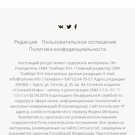
Редакция
Пользовательское соглашение
Политика конфиденциальности
Настоящий ресурс может содержать материалы 18+.
Учредитель СМИ: Томберг Я.Н. / Главный редактор СМИ:
Томберг Я.Н. Контактные данные редакции: E-mail:
info@solovei.info / Телефон:+7(4712) 54-15-57. Адрес редакции:
305004, г. Курск, ул. Гоголя, д. 25, кв. 44. Сетевое издание
«Соловей.Инфо» - запись о регистрации СМИ
ЭЛ № ФС 77 -
76535
от 02.09.2019 года выдано Федеральной службой по
надзору в сфере связи, информационных технологий и
массовых коммуникаций (Роскомнадзор). Сайт использует IP
адреса, cookie и подключен к сервису Яндекс.Метрика,
liveinternet.ru, openstat.com условия использования
содержатся в Пользовательском соглашении. Все права на
материалы, размещенные на сайте Censury.net, защищены и
охраняются законом Российской Федерации. При полном или