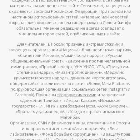
содержатся в Пользовательском соглашении. Все права на
материалы, размещенные на сайте Censury.net, защищены и
охраняются законом Российской Федерации. При полном или
частичном использовании статей, интервью или новостей
открытая для поисковых систем гиперссылка на Соловей.инфо
обязательна. Мнение редакции не всегда совпадает с
мнением авторов статей, опубликованных на сайте.
Для читателей: в России признаны
экстремистскими
и
запрещены организации «Национал-большевистская партия»,
«Свидетели Иеговы», «Армия воли народа», «Русский
общенациональный союз», «Движение против нелегальной
иммиграции», «Правый сектор», УНА-УНСО, УПА, «Тризуб им.
Степана Бандеры», «Мизантропик дивижн», «Меджлис
крымскотатарского народа», движение «Артподготовка»,
общероссийская политическая партия «Воля», Meta Platforms
Inc. (руководящая организация социальных сетей Instagram и
Facebook). Признаны
террористическими
и запрещены:
«Движение Талибан», «Имарат Кавказ», «Исламское
государство» (ИГ, ИГИЛ), Джебхад-ан-Нусра, «АУМ Синрике»,
«Братья-мусульмане», «Аль-Каида в странах исламского
Магриба».
Организации, СМИ и физические лица,
признанные
в России
иностранными агентами: «Альянс врачей», «Лига
Избирателей», «Фонд борьбы с коррупцией», «В защиту прав
заключенных», ИАЦ «Сова», «Аналитический Центр Юрия