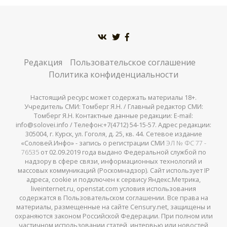
Редакция
Пользовательское соглашение
Политика конфиденциальности
Настоящий ресурс может содержать материалы 18+.
Учредитель СМИ: Томберг Я.Н. / Главный редактор СМИ:
Томберг Я.Н. Контактные данные редакции: E-mail:
info@solovei.info / Телефон:+7(4712) 54-15-57. Адрес редакции:
305004, г. Курск, ул. Гоголя, д. 25, кв. 44. Сетевое издание
«Соловей.Инфо» - запись о регистрации СМИ
ЭЛ № ФС 77 -
76535
от 02.09.2019 года выдано Федеральной службой по
надзору в сфере связи, информационных технологий и
массовых коммуникаций (Роскомнадзор). Сайт использует IP
адреса, cookie и подключен к сервису Яндекс.Метрика,
liveinternet.ru, openstat.com условия использования
содержатся в Пользовательском соглашении. Все права на
материалы, размещенные на сайте Censury.net, защищены и
охраняются законом Российской Федерации. При полном или
частичном использовании статей, интервью или новостей