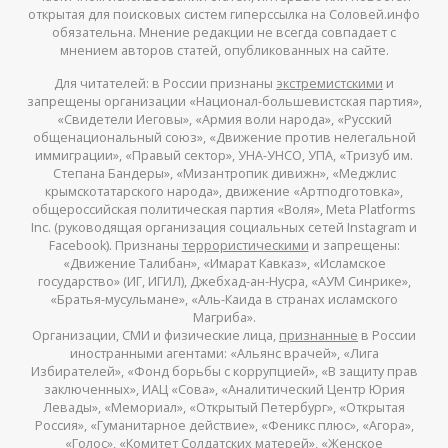
открытая для поисковых систем гиперссылка на Соловей.инфо
обязательна. Мнение редакции не всегда совпадает с
мнением авторов статей, опубликованных на сайте.
Для читателей: в России признаны
экстремистскими
и
запрещены организации «Национал-большевистская партия»,
«Свидетели Иеговы», «Армия воли народа», «Русский
общенациональный союз», «Движение против нелегальной
иммиграции», «Правый сектор», УНА-УНСО, УПА, «Тризуб им.
Степана Бандеры», «Мизантропик дивижн», «Меджлис
крымскотатарского народа», движение «Артподготовка»,
общероссийская политическая партия «Воля», Meta Platforms
Inc. (руководящая организация социальных сетей Instagram и
Facebook). Признаны
террористическими
и запрещены:
«Движение Талибан», «Имарат Кавказ», «Исламское
государство» (ИГ, ИГИЛ), Джебхад-ан-Нусра, «АУМ Синрике»,
«Братья-мусульмане», «Аль-Каида в странах исламского
Магриба».
Организации, СМИ и физические лица,
признанные
в России
иностранными агентами: «Альянс врачей», «Лига
Избирателей», «Фонд борьбы с коррупцией», «В защиту прав
заключенных», ИАЦ «Сова», «Аналитический Центр Юрия
Левады», «Мемориал», «Открытый Петербург», «Открытая
Россия», «Гуманитарное действие», «Феникс плюс», «Агора»,
«Голос», «Комитет Солдатских матерей», «Женское