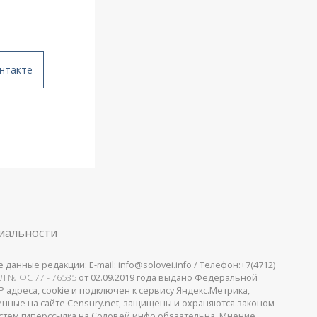
нтакте
иальности
анные редакции: E-mail: info@solovei.info / Телефон:+7(4712)
Л № ФС 77 - 76535
от 02.09.2019 года выдано Федеральной
 адреса, cookie и подключен к сервису Яндекс.Метрика,
щенные на сайте Censury.net, защищены и охраняются законом
стем гиперссылка на Соловей.инфо обязательна. Мнение