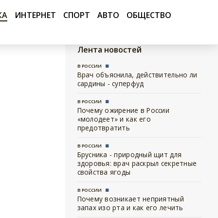
КА
ИНТЕРНЕТ
СПОРТ
АВТО
ОБЩЕСТВО
Лента новостей
В РОССИИ
Врач объяснила, действительно ли
сардины - суперфуд
В РОССИИ
Почему ожирение в России
«молодеет» и как его
предотвратить
В РОССИИ
Брусника - природный щит для
здоровья: врач раскрыл секретные
свойства ягоды
В РОССИИ
Почему возникает неприятный
запах изо рта и как его лечить