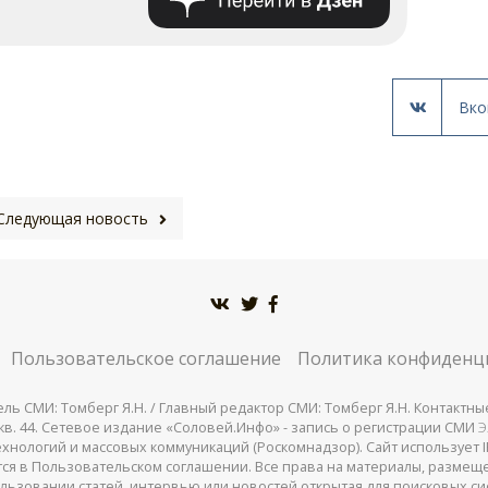
Вко
Следующая новость
Пользовательское соглашение
Политика конфиденц
СМИ: Томберг Я.Н. / Главный редактор СМИ: Томберг Я.Н. Контактные д
 25, кв. 44. Сетевое издание «Соловей.Инфо» - запись о регистрации СМИ
Э
нологий и массовых коммуникаций (Роскомнадзор). Сайт использует IP
жатся в Пользовательском соглашении. Все права на материалы, разме
льзовании статей, интервью или новостей открытая для поисковых си