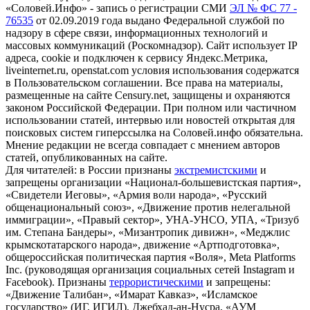
«Соловей.Инфо» - запись о регистрации СМИ
ЭЛ № ФС 77 -
76535
от 02.09.2019 года выдано Федеральной службой по
надзору в сфере связи, информационных технологий и
массовых коммуникаций (Роскомнадзор). Сайт использует IP
адреса, cookie и подключен к сервису Яндекс.Метрика,
liveinternet.ru, openstat.com условия использования содержатся
в Пользовательском соглашении. Все права на материалы,
размещенные на сайте Censury.net, защищены и охраняются
законом Российской Федерации. При полном или частичном
использовании статей, интервью или новостей открытая для
поисковых систем гиперссылка на Соловей.инфо обязательна.
Мнение редакции не всегда совпадает с мнением авторов
статей, опубликованных на сайте.
Для читателей: в России признаны
экстремистскими
и
запрещены организации «Национал-большевистская партия»,
«Свидетели Иеговы», «Армия воли народа», «Русский
общенациональный союз», «Движение против нелегальной
иммиграции», «Правый сектор», УНА-УНСО, УПА, «Тризуб
им. Степана Бандеры», «Мизантропик дивижн», «Меджлис
крымскотатарского народа», движение «Артподготовка»,
общероссийская политическая партия «Воля», Meta Platforms
Inc. (руководящая организация социальных сетей Instagram и
Facebook). Признаны
террористическими
и запрещены:
«Движение Талибан», «Имарат Кавказ», «Исламское
государство» (ИГ, ИГИЛ), Джебхад-ан-Нусра, «АУМ