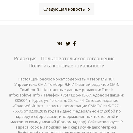
Следующая новость
Редакция
Пользовательское соглашение
Политика конфиденциальности
Настоящий ресурс может содержать материалы 18+.
Учредитель СМИ: Томберг Я.Н. / Главный редактор СМИ:
Томберг Я.Н. Контактные данные редакции: E-mail:
info@solovei.info / Телефон:+7(4712) 54-15-57. Адрес редакции:
305004, г. Курск, ул. Гоголя, д. 25, кв. 44. Сетевое издание
«Соловей.Инфо» - запись о регистрации СМИ
ЭЛ № ФС 77 -
76535
от 02.09.2019 года выдано Федеральной службой по
надзору в сфере связи, информационных технологий и
массовых коммуникаций (Роскомнадзор). Сайт использует IP
адреса, cookie и подключен к сервису Яндекс.Метрика,
liveinternet.ru, openstat.com условия использования