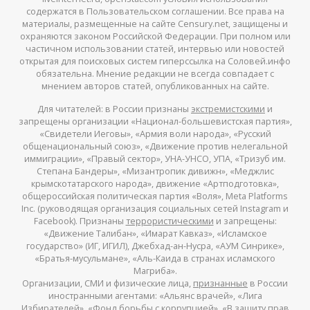
содержатся в Пользовательском соглашении. Все права на
материалы, размещенные на сайте Censury.net, защищены и
охраняются законом Российской Федерации. При полном или
частичном использовании статей, интервью или новостей
открытая для поисковых систем гиперссылка на Соловей.инфо
обязательна. Мнение редакции не всегда совпадает с
мнением авторов статей, опубликованных на сайте.
Для читателей: в России признаны
экстремистскими
и
запрещены организации «Национал-большевистская партия»,
«Свидетели Иеговы», «Армия воли народа», «Русский
общенациональный союз», «Движение против нелегальной
иммиграции», «Правый сектор», УНА-УНСО, УПА, «Тризуб им.
Степана Бандеры», «Мизантропик дивижн», «Меджлис
крымскотатарского народа», движение «Артподготовка»,
общероссийская политическая партия «Воля», Meta Platforms
Inc. (руководящая организация социальных сетей Instagram и
Facebook). Признаны
террористическими
и запрещены:
«Движение Талибан», «Имарат Кавказ», «Исламское
государство» (ИГ, ИГИЛ), Джебхад-ан-Нусра, «АУМ Синрике»,
«Братья-мусульмане», «Аль-Каида в странах исламского
Магриба».
Организации, СМИ и физические лица,
признанные
в России
иностранными агентами: «Альянс врачей», «Лига
Избирателей», «Фонд борьбы с коррупцией», «В защиту прав