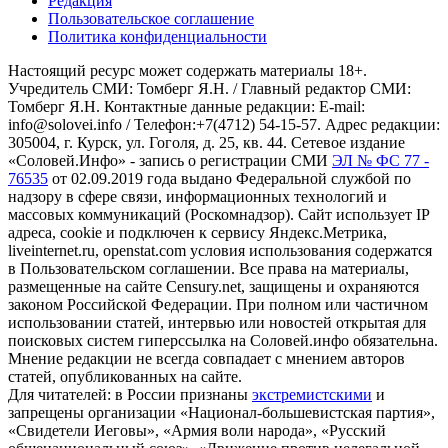
Редакция
Пользовательское соглашение
Политика конфиденциальности
Настоящий ресурс может содержать материалы 18+.
Учредитель СМИ: Томберг Я.Н. / Главный редактор СМИ:
Томберг Я.Н. Контактные данные редакции: E-mail:
info@solovei.info / Телефон:+7(4712) 54-15-57. Адрес редакции:
305004, г. Курск, ул. Гоголя, д. 25, кв. 44. Сетевое издание
«Соловей.Инфо» - запись о регистрации СМИ
ЭЛ № ФС 77 -
76535
от 02.09.2019 года выдано Федеральной службой по
надзору в сфере связи, информационных технологий и
массовых коммуникаций (Роскомнадзор). Сайт использует IP
адреса, cookie и подключен к сервису Яндекс.Метрика,
liveinternet.ru, openstat.com условия использования содержатся
в Пользовательском соглашении. Все права на материалы,
размещенные на сайте Censury.net, защищены и охраняются
законом Российской Федерации. При полном или частичном
использовании статей, интервью или новостей открытая для
поисковых систем гиперссылка на Соловей.инфо обязательна.
Мнение редакции не всегда совпадает с мнением авторов
статей, опубликованных на сайте.
Для читателей: в России признаны
экстремистскими
и
запрещены организации «Национал-большевистская партия»,
«Свидетели Иеговы», «Армия воли народа», «Русский