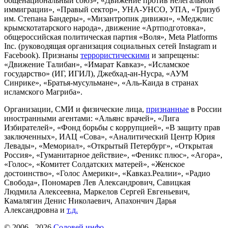
общенациональный союз», «Движение против нелегальной
иммиграции», «Правый сектор», УНА-УНСО, УПА, «Тризуб
им. Степана Бандеры», «Мизантропик дивижн», «Меджлис
крымскотатарского народа», движение «Артподготовка»,
общероссийская политическая партия «Воля», Meta Platforms
Inc. (руководящая организация социальных сетей Instagram и
Facebook). Признаны
террористическими
и запрещены:
«Движение Талибан», «Имарат Кавказ», «Исламское
государство» (ИГ, ИГИЛ), Джебхад-ан-Нусра, «АУМ
Синрике», «Братья-мусульмане», «Аль-Каида в странах
исламского Магриба».
Организации, СМИ и физические лица,
признанные
в России
иностранными агентами: «Альянс врачей», «Лига
Избирателей», «Фонд борьбы с коррупцией», «В защиту прав
заключенных», ИАЦ «Сова», «Аналитический Центр Юрия
Левады», «Мемориал», «Открытый Петербург», «Открытая
Россия», «Гуманитарное действие», «Феникс плюс», «Агора»,
«Голос», «Комитет Солдатских матерей», «Женское
достоинство», «Голос Америки», «Кавказ.Реалии», «Радио
Свобода», Пономарев Лев Александрович, Савицкая
Людмила Алексеевна, Маркелов Сергей Евгеньевич,
Камалягин Денис Николаевич, Апахончич Дарья
Александровна и
т.д.
© 2006 -
2026
Соловей.инфо