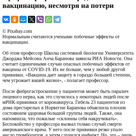
вакцинацию, несмотря на потери
© Pixabay.com
Нормальным считаются учеными побочные эффекты от
вакцинации.
Об этом профессор Школы системной биологии Университета
Джорджа Мейсона Анча Баранова заявила РИА Новости. Она
считает единичными случаи опасных побочных эффектов от
вакцины от COVID-19. Их не больше, чем у любой другой
прививки. «Вакцина дает защиту в гораздо большей степени,
чем угрожает вашей жизни», - полагает профессор.
После фиброгастроскопии у пациентов может быть паралич
лицевого нерва, как это случилось у некоторых людей после
мРНК-прививки от коронавируса. Гибель 23 пациентов из
дома престарелых в Норвегии Баранова объяснила плохим
состоянием здоровья большой группы людей. Также, она
напомнила, что пожилые «склонны себя накручивать».
Беспокойство у профессора вызвал только случай смерти
американского врача. У него после прививки резко упало
число тромбоцитов, а затем случился инфаркт. Но, это – лишь