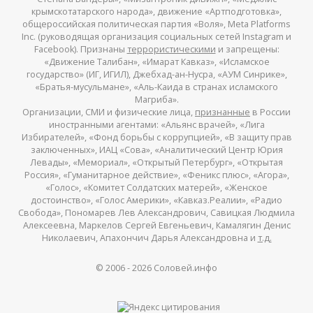
крымскотатарского народа», движение «Артподготовка»,
общероссийская политическая партия «Воля», Meta Platforms
Inc. (руководящая организация социальных сетей Instagram и
Facebook). Признаны
террористическими
и запрещены:
«Движение Талибан», «Имарат Кавказ», «Исламское
государство» (ИГ, ИГИЛ), Джебхад-ан-Нусра, «АУМ Синрике»,
«Братья-мусульмане», «Аль-Каида в странах исламского
Магриба».
Организации, СМИ и физические лица,
признанные
в России
иностранными агентами: «Альянс врачей», «Лига
Избирателей», «Фонд борьбы с коррупцией», «В защиту прав
заключенных», ИАЦ «Сова», «Аналитический Центр Юрия
Левады», «Мемориал», «Открытый Петербург», «Открытая
Россия», «Гуманитарное действие», «Феникс плюс», «Агора»,
«Голос», «Комитет Солдатских матерей», «Женское
достоинство», «Голос Америки», «Кавказ.Реалии», «Радио
Свобода», Пономарев Лев Александрович, Савицкая Людмила
Алексеевна, Маркелов Сергей Евгеньевич, Камалягин Денис
Николаевич, Апахончич Дарья Александровна и
т.д.
© 2006 -
2026
Соловей.инфо