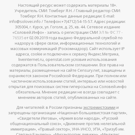
Настоящий ресурс может содержать материалы 18+.
Учредитель СМИ: Томберг Я.Н. / Главный редактор СМИ:
Томберг Я.Н. Контактные данные редакции: E-mail:
info@solovei.info / Телефон:+7(4712) 54-15-57. Адрес редакции:
305004, г. Курск, ул. Гоголя, д. 25, кв. 44. Сетевое издание
«Соловей.Инфо» - запись о регистрации СМИ
ЭЛ № ФС 77 -
76535
от 02.09.2019 года выдано Федеральной службой по
надзору в сфере связи, информационных технологий и
массовых коммуникаций (Роскомнадзор). Сайт использует IP
адреса, cookie и подключен к сервису Яндекс.Метрика,
liveinternet.ru, openstat.com условия использования
содержатся в Пользовательском соглашении. Все права на
материалы, размещенные на сайте Censury.net, защищены и
охраняются законом Российской Федерации. При полном или
частичном использовании статей, интервью или новостей
открытая для поисковых систем гиперссылка на Соловей.инфо
обязательна. Мнение редакции не всегда совпадает с
мнением авторов статей, опубликованных на сайте.
Для читателей: в России признаны
экстремистскими
и
запрещены организации «Национал-большевистская партия»,
«Свидетели Иеговы», «Армия воли народа», «Русский
общенациональный союз», «Движение против нелегальной
иммиграции», «Правый сектор», УНА-УНСО, УПА, «Тризуб им.
Степана Бандеры», «Мизантропик дивижн», «Меджлис