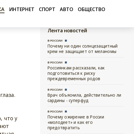
КА
ИНТЕРНЕТ
СПОРТ
АВТО
ОБЩЕСТВО
Лента новостей
В РОССИИ
Почему ни один солнцезащитный
крем не защищает от меланомы
В РОССИИ
Россиянкам рассказали, как
подготовиться к риску
преждевременных родов
В РОССИИ
глаза.
Врач объяснила, действительно ли
сардины - суперфуд
В РОССИИ
Почему ожирение в России
, что у
«молодеет» и как его
дают
предотвратить
итная