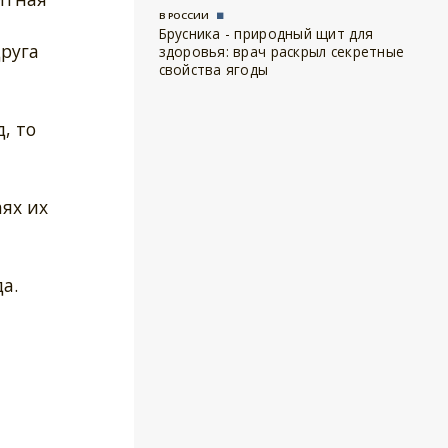
В РОССИИ
Брусника - природный щит для
друга
здоровья: врач раскрыл секретные
свойства ягоды
, то
аях их
а.