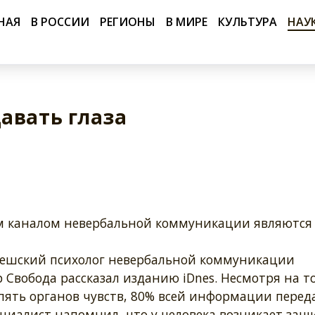
НАЯ
В РОССИИ
РЕГИОНЫ
В МИРЕ
КУЛЬТУРА
НАУ
авать глаза
 каналом невербальной коммуникации являются 
чешский психолог невербальной коммуникации
Свобода рассказал изданию iDnes. Несмотря на то
 пять органов чувств, 80% всей информации пере
ециалист напомнил, что у человека возникает защ