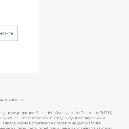
нтакте
иальности
анные редакции: E-mail: info@solovei.info / Телефон:+7(4712)
Л № ФС 77 - 76535
от 02.09.2019 года выдано Федеральной
 адреса, cookie и подключен к сервису Яндекс.Метрика,
щенные на сайте Censury.net, защищены и охраняются законом