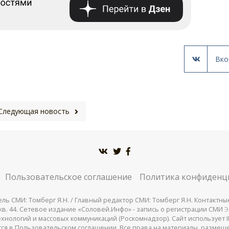
Вко
Следующая новость
Пользовательское соглашение
Политика конфиденц
СМИ: Томберг Я.Н. / Главный редактор СМИ: Томберг Я.Н. Контактные д
 25, кв. 44. Сетевое издание «Соловей.Инфо» - запись о регистрации СМИ
Э
нологий и массовых коммуникаций (Роскомнадзор). Сайт использует IP
жатся в Пользовательском соглашении. Все права на материалы, разме