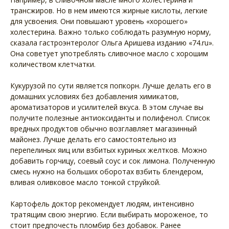
трансжиров. Но в нем имеются жирные кислоты, легкие
для усвоения. Они повышают уровень «хорошего»
холестерина. Важно только соблюдать разумную норму,
сказала гастроэнтеролог Ольга Аришева изданию «74.ru».
Она советует употреблять сливочное масло с хорошим
количеством клетчатки.
Кукурузой по сути является попкорн. Лучше делать его в
домашних условиях без добавления химикатов,
ароматизаторов и усилителей вкуса. В этом случае вы
получите полезные антиоксиданты и полифенол. Список
вредных продуктов обычно возглавляет магазинный
майонез. Лучше делать его самостоятельно из
перепелиных яиц или взбитых куриных желтков. Можно
добавить горчицу, соевый соус и сок лимона. Полученную
смесь нужно на больших оборотах взбить блендером,
вливая оливковое масло тонкой струйкой.
Картофель доктор рекомендует людям, интенсивно
тратящим свою энергию. Если выбирать мороженое, то
стоит предпочесть пломбир без добавок. Ранее