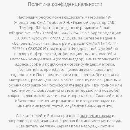
Политика конфиденциальности
Настоящий ресурс может содержать материалы 18+.
Учредитель СМИ: Томберг Я.Н. / Главный редактор СМИ:
Томберг Я.Н. Контактные данные редакции: E-mail:
info@solovei.info / Телефон:+7(4712) 54-15-57. Адрес редакции:
305004, г. Курск, ул. Гоголя, д. 25, кв. 44. Сетевое издание
«Соловей.Инфо» - запись о регистрации СМИ
ЭЛ № ФС 77 -
76535
от 02.09.2019 года выдано Федеральной службой по
надзору в сфере связи, информационных технологий и
массовых коммуникаций (Роскомнадзор). Сайт использует IP
адреса, cookie и подключен к сервису Яндекс.Метрика,
liveinternet.ru, openstat.com условия использования
содержатся в Пользовательском соглашении. Все права на
материалы, размещенные на сайте Censury.net, защищены и
охраняются законом Российской Федерации. При полном или
частичном использовании статей, интервью или новостей
открытая для поисковых систем гиперссылка на Соловей.инфо
обязательна. Мнение редакции не всегда совпадает с
мнением авторов статей, опубликованных на сайте.
Для читателей: в России признаны
экстремистскими
и
запрещены организации «Национал-большевистская партия»,
«Свидетели Иеговы», «Армия воли народа», «Русский