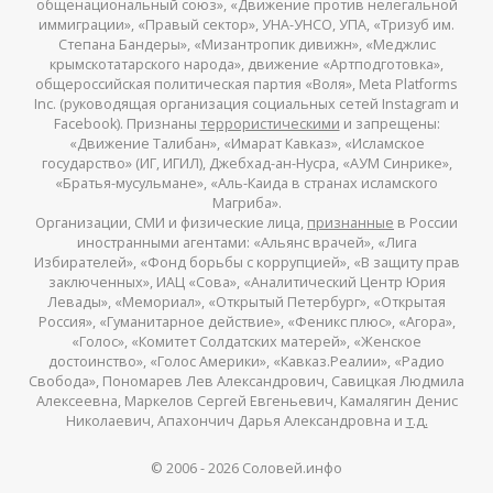
общенациональный союз», «Движение против нелегальной
иммиграции», «Правый сектор», УНА-УНСО, УПА, «Тризуб им.
Степана Бандеры», «Мизантропик дивижн», «Меджлис
крымскотатарского народа», движение «Артподготовка»,
общероссийская политическая партия «Воля», Meta Platforms
Inc. (руководящая организация социальных сетей Instagram и
Facebook). Признаны
террористическими
и запрещены:
«Движение Талибан», «Имарат Кавказ», «Исламское
государство» (ИГ, ИГИЛ), Джебхад-ан-Нусра, «АУМ Синрике»,
«Братья-мусульмане», «Аль-Каида в странах исламского
Магриба».
Организации, СМИ и физические лица,
признанные
в России
иностранными агентами: «Альянс врачей», «Лига
Избирателей», «Фонд борьбы с коррупцией», «В защиту прав
заключенных», ИАЦ «Сова», «Аналитический Центр Юрия
Левады», «Мемориал», «Открытый Петербург», «Открытая
Россия», «Гуманитарное действие», «Феникс плюс», «Агора»,
«Голос», «Комитет Солдатских матерей», «Женское
достоинство», «Голос Америки», «Кавказ.Реалии», «Радио
Свобода», Пономарев Лев Александрович, Савицкая Людмила
Алексеевна, Маркелов Сергей Евгеньевич, Камалягин Денис
Николаевич, Апахончич Дарья Александровна и
т.д.
© 2006 -
2026
Соловей.инфо