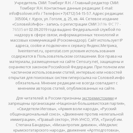
Учредитель СМИ: Томберг Я.Н. / Главный редактор СМИ:
Томберг Я.Н. Контактные данные редакции: E-mail:
info@solovei.info / Телефон:+7(4712) 54-15-57. Адрес редакции:
305004, г. Курск, ул. Гоголя, д. 25, кв. 44. Сетевое издание
«Соловей.Инфо» - запись о регистрации СМИ
ЭЛ № ФС 77 -
76535
от 02.09.2019 года выдано Федеральной службой по
надзору в сфере связи, информационных технологий и
массовых коммуникаций (Роскомнадзор). Сайт использует IP
адреса, cookie и подключен к сервису Яндекс.Метрика,
liveinternet.ru, openstat.com условия использования
содержатся в Пользовательском соглашении. Все права на
материалы, размещенные на сайте Censury.net, защищены и
охраняются законом Российской Федерации. При полном или
частичном использовании статей, интервью или новостей
открытая для поисковых систем гиперссылка на Соловей.инфо
обязательна. Мнение редакции не всегда совпадает с
мнением авторов статей, опубликованных на сайте.
Для читателей: в России признаны
экстремистскими
и
запрещены организации «Национал-большевистская партия»,
«Свидетели Иеговы», «Армия воли народа», «Русский
общенациональный союз», «Движение против нелегальной
иммиграции», «Правый сектор», УНА-УНСО, УПА, «Тризуб им.
Степана Бандеры», «Мизантропик дивижн», «Меджлис
крымскотатарского народа», движение «Артподготовка»,