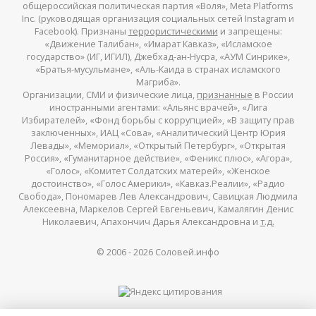
общероссийская политическая партия «Воля», Meta Platforms
Inc. (руководящая организация социальных сетей Instagram и
Facebook). Признаны
террористическими
и запрещены:
«Движение Талибан», «Имарат Кавказ», «Исламское
государство» (ИГ, ИГИЛ), Джебхад-ан-Нусра, «АУМ Синрике»,
«Братья-мусульмане», «Аль-Каида в странах исламского
Магриба».
Организации, СМИ и физические лица,
признанные
в России
иностранными агентами: «Альянс врачей», «Лига
Избирателей», «Фонд борьбы с коррупцией», «В защиту прав
заключенных», ИАЦ «Сова», «Аналитический Центр Юрия
Левады», «Мемориал», «Открытый Петербург», «Открытая
Россия», «Гуманитарное действие», «Феникс плюс», «Агора»,
«Голос», «Комитет Солдатских матерей», «Женское
достоинство», «Голос Америки», «Кавказ.Реалии», «Радио
Свобода», Пономарев Лев Александрович, Савицкая Людмила
Алексеевна, Маркелов Сергей Евгеньевич, Камалягин Денис
Николаевич, Апахончич Дарья Александровна и
т.д.
© 2006 -
2026
Соловей.инфо