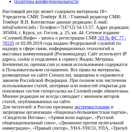
Политика конфиденциальности
Настоящий ресурс может содержать материалы 18+.
Учредитель СМИ: Томберг Я.Н. / Главный редактор СМИ:
Томберг Я.Н. Контактные данные редакции: E-mail:
info@solovei.info / Телефон:+7(4712) 54-15-57. Адрес редакции:
305004, г. Курск, ул. Гоголя, д. 25, кв. 44. Сетевое издание
«Соловей.Инфо» - запись о регистрации СМИ
ЭЛ № ФС 77 -
76535
от 02.09.2019 года выдано Федеральной службой по
надзору в сфере связи, информационных технологий и
массовых коммуникаций (Роскомнадзор). Сайт использует IP
адреса, cookie и подключен к сервису Яндекс.Метрика,
liveinternet.ru, openstat.com условия использования содержатся
в Пользовательском соглашении. Все права на материалы,
размещенные на сайте Censury.net, защищены и охраняются
законом Российской Федерации. При полном или частичном
использовании статей, интервью или новостей открытая для
поисковых систем гиперссылка на Соловей.инфо обязательна.
Мнение редакции не всегда совпадает с мнением авторов
статей, опубликованных на сайте.
Для читателей: в России признаны
экстремистскими
и
запрещены организации «Национал-большевистская партия»,
«Свидетели Иеговы», «Армия воли народа», «Русский
общенациональный союз», «Движение против нелегальной
иммиграции», «Правый сектор», УНА-УНСО, УПА, «Тризуб