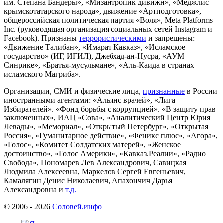
им. Степана Бандеры», «Мизантропик дивижн», «Меджлис
крымскотатарского народа», движение «Артподготовка»,
общероссийская политическая партия «Воля», Meta Platforms
Inc. (руководящая организация социальных сетей Instagram и
Facebook). Признаны
террористическими
и запрещены:
«Движение Талибан», «Имарат Кавказ», «Исламское
государство» (ИГ, ИГИЛ), Джебхад-ан-Нусра, «АУМ
Синрике», «Братья-мусульмане», «Аль-Каида в странах
исламского Магриба».
Организации, СМИ и физические лица,
признанные
в России
иностранными агентами: «Альянс врачей», «Лига
Избирателей», «Фонд борьбы с коррупцией», «В защиту прав
заключенных», ИАЦ «Сова», «Аналитический Центр Юрия
Левады», «Мемориал», «Открытый Петербург», «Открытая
Россия», «Гуманитарное действие», «Феникс плюс», «Агора»,
«Голос», «Комитет Солдатских матерей», «Женское
достоинство», «Голос Америки», «Кавказ.Реалии», «Радио
Свобода», Пономарев Лев Александрович, Савицкая
Людмила Алексеевна, Маркелов Сергей Евгеньевич,
Камалягин Денис Николаевич, Апахончич Дарья
Александровна и
т.д.
© 2006 -
2026
Соловей.инфо