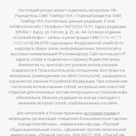
Настоящий ресурс может содержать материалы 18+.
Учредитель СМИ: Томберг Я.Н. / Главный редактор СМИ:
Томберг Я.Н. Контактные данные редакции: E-mail:
info@solovei.info / Телефон:+7(4712) 54-15-57. Адрес редакции:
305004, г. Курск, ул. Гоголя, д. 25, кв. 44. Сетевое издание
«Соловей.Инфо» - запись о регистрации СМИ
ЭЛ № ФС 77 -
76535
от 02.09.2019 года выдано Федеральной службой по
надзору в сфере связи, информационных технологий и
массовых коммуникаций (Роскомнадзор). Сайт использует IP
адреса, cookie и подключен к сервису Яндекс.Метрика,
liveinternet.ru, openstat.com условия использования
содержатся в Пользовательском соглашении. Все права на
материалы, размещенные на сайте Censury.net, защищены и
охраняются законом Российской Федерации. При полном или
частичном использовании статей, интервью или новостей
открытая для поисковых систем гиперссылка на Соловей.инфо
обязательна. Мнение редакции не всегда совпадает с
мнением авторов статей, опубликованных на сайте.
Для читателей: в России признаны
экстремистскими
и
запрещены организации «Национал-большевистская партия»,
«Свидетели Иеговы», «Армия воли народа», «Русский
общенациональный союз», «Движение против нелегальной
иммиграции», «Правый сектор», УНА-УНСО, УПА, «Тризуб им.