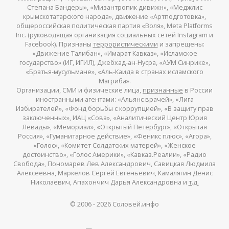
Степана Бандеры», «Мизантропик дивижн», «Меджлис
крымскотатарского народа», движение «Артподготовка»,
общероссийская политическая партия «Воля», Meta Platforms
Inc. (руководящая организация социальных сетей Instagram и
Facebook). Признаны
террористическими
и запрещены:
«Движение Талибан», «Имарат Кавказ», «Исламское
государство» (ИГ, ИГИЛ), Джебхад-ан-Нусра, «АУМ Синрике»,
«Братья-мусульмане», «Аль-Каида в странах исламского
Магриба».
Организации, СМИ и физические лица,
признанные
в России
иностранными агентами: «Альянс врачей», «Лига
Избирателей», «Фонд борьбы с коррупцией», «В защиту прав
заключенных», ИАЦ «Сова», «Аналитический Центр Юрия
Левады», «Мемориал», «Открытый Петербург», «Открытая
Россия», «Гуманитарное действие», «Феникс плюс», «Агора»,
«Голос», «Комитет Солдатских матерей», «Женское
достоинство», «Голос Америки», «Кавказ.Реалии», «Радио
Свобода», Пономарев Лев Александрович, Савицкая Людмила
Алексеевна, Маркелов Сергей Евгеньевич, Камалягин Денис
Николаевич, Апахончич Дарья Александровна и
т.д.
© 2006 -
2026
Соловей.инфо