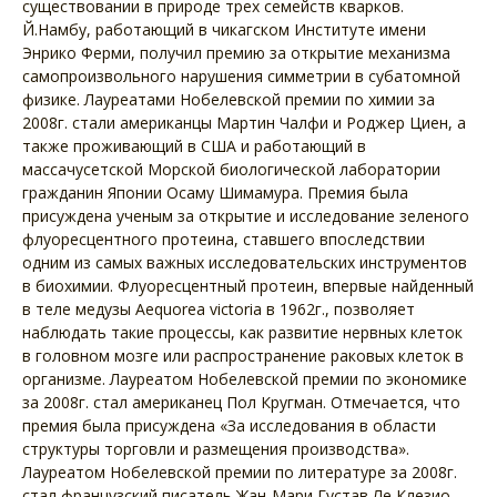
существовании в природе трех семейств кварков.
Й.Намбу, работающий в чикагском Институте имени
Энрико Ферми, получил премию за открытие механизма
самопроизвольного нарушения симметрии в субатомной
физике. Лауреатами Нобелевской премии по химии за
2008г. стали американцы Мартин Чалфи и Роджер Циен, а
также проживающий в США и работающий в
массачусетской Морской биологической лаборатории
гражданин Японии Осаму Шимамура. Премия была
присуждена ученым за открытие и исследование зеленого
флуоресцентного протеина, ставшего впоследствии
одним из самых важных исследовательских инструментов
в биохимии. Флуоресцентный протеин, впервые найденный
в теле медузы Aequorea victoria в 1962г., позволяет
наблюдать такие процессы, как развитие нервных клеток
в головном мозге или распространение раковых клеток в
организме. Лауреатом Нобелевской премии по экономике
за 2008г. стал американец Пол Кругман. Отмечается, что
премия была присуждена «За исследования в области
структуры торговли и размещения производства».
Лауреатом Нобелевской премии по литературе за 2008г.
стал французский писатель Жан-Мари Густав Ле Клезио.