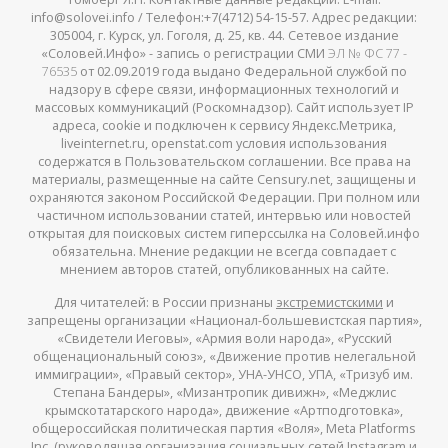
info@solovei.info / Телефон:+7(4712) 54-15-57. Адрес редакции:
305004, г. Курск, ул. Гоголя, д. 25, кв. 44. Сетевое издание
«Соловей.Инфо» - запись о регистрации СМИ
ЭЛ № ФС 77 -
76535
от 02.09.2019 года выдано Федеральной службой по
надзору в сфере связи, информационных технологий и
массовых коммуникаций (Роскомнадзор). Сайт использует IP
адреса, cookie и подключен к сервису Яндекс.Метрика,
liveinternet.ru, openstat.com условия использования
содержатся в Пользовательском соглашении. Все права на
материалы, размещенные на сайте Censury.net, защищены и
охраняются законом Российской Федерации. При полном или
частичном использовании статей, интервью или новостей
открытая для поисковых систем гиперссылка на Соловей.инфо
обязательна. Мнение редакции не всегда совпадает с
мнением авторов статей, опубликованных на сайте.
Для читателей: в России признаны
экстремистскими
и
запрещены организации «Национал-большевистская партия»,
«Свидетели Иеговы», «Армия воли народа», «Русский
общенациональный союз», «Движение против нелегальной
иммиграции», «Правый сектор», УНА-УНСО, УПА, «Тризуб им.
Степана Бандеры», «Мизантропик дивижн», «Меджлис
крымскотатарского народа», движение «Артподготовка»,
общероссийская политическая партия «Воля», Meta Platforms
Inc. (руководящая организация социальных сетей Instagram и