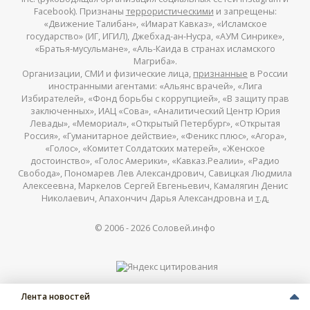
Facebook). Признаны
террористическими
и запрещены:
«Движение Талибан», «Имарат Кавказ», «Исламское
государство» (ИГ, ИГИЛ), Джебхад-ан-Нусра, «АУМ Синрике»,
«Братья-мусульмане», «Аль-Каида в странах исламского
Магриба».
Организации, СМИ и физические лица,
признанные
в России
иностранными агентами: «Альянс врачей», «Лига
Избирателей», «Фонд борьбы с коррупцией», «В защиту прав
заключенных», ИАЦ «Сова», «Аналитический Центр Юрия
Левады», «Мемориал», «Открытый Петербург», «Открытая
Россия», «Гуманитарное действие», «Феникс плюс», «Агора»,
«Голос», «Комитет Солдатских матерей», «Женское
достоинство», «Голос Америки», «Кавказ.Реалии», «Радио
Свобода», Пономарев Лев Александрович, Савицкая Людмила
Алексеевна, Маркелов Сергей Евгеньевич, Камалягин Денис
Николаевич, Апахончич Дарья Александровна и
т.д.
© 2006 -
2026
Соловей.инфо
Лента новостей