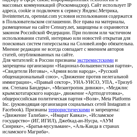
массовых коммуникаций (Роскомнадзор). Сайт использует IP
адреса, cookie и подключен к сервису Яндекс.Метрика,
liveinternet.ru, openstat.com условия использования содержатся
в Пользовательском соглашении. Все права на материалы,
размещенные на сайте Censury.net, защищены и охраняются
законом Российской Федерации. При полном или частичном
использовании статей, интервью или новостей открытая для
поисковых систем гиперссылка на Соловей.инфо обязательна.
Мнение редакции не всегда совпадает с мнением авторов
статей, опубликованных на сайте.
Для читателей: в России признаны
экстремистскими
и
запрещены организации «Национал-большевистская партия»,
«Свидетели Иеговы», «Армия воли народа», «Русский
общенациональный союз», «Движение против нелегальной
иммиграции», «Правый сектор», УНА-УНСО, УПА, «Тризуб
им. Степана Бандеры», «Мизантропик дивижн», «Меджлис
крымскотатарского народа», движение «Артподготовка»,
общероссийская политическая партия «Воля», Meta Platforms
Inc. (руководящая организация социальных сетей Instagram и
Facebook). Признаны
террористическими
и запрещены:
«Движение Талибан», «Имарат Кавказ», «Исламское
государство» (ИГ, ИГИЛ), Джебхад-ан-Нусра, «АУМ
Синрике», «Братья-мусульмане», «Аль-Каида в странах
исламского Магриба».