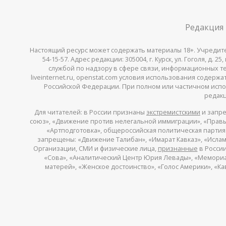
Редакция
Настоящий ресурс может содержать материалы 18+. Учредитель 
54-15-57. Адрес редакции: 305004, г. Курск, ул. Гоголя, д.
службой по надзору в сфере связи, информационных тех
liveinternet.ru, openstat.com условия использования содер
Российской Федерации. При полном или частичном испо
редакц
Для читателей: в России признаны
экстремистскими
и запре
союз», «Движение против нелегальной иммиграции», «Правый
«Артподготовка», общероссийская политическая партия «
запрещены: «Движение Талибан», «Имарат Кавказ», «Исламс
Организации, СМИ и физические лица,
признанные
в России
«Сова», «Аналитический Центр Юрия Левады», «Мемориал»
матерей», «Женское достоинство», «Голос Америки», «К