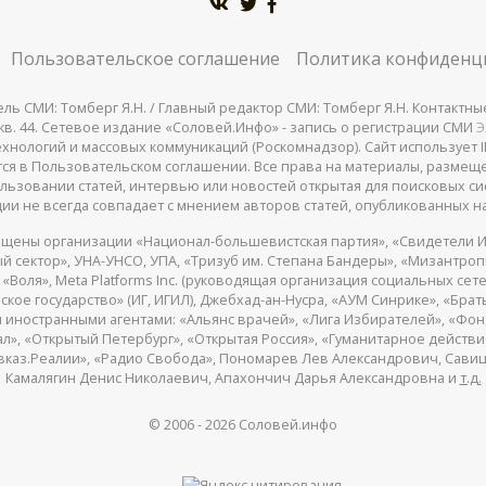
Пользовательское соглашение
Политика конфиденц
СМИ: Томберг Я.Н. / Главный редактор СМИ: Томберг Я.Н. Контактные д
 25, кв. 44. Сетевое издание «Соловей.Инфо» - запись о регистрации СМИ
Э
нологий и массовых коммуникаций (Роскомнадзор). Сайт использует IP
жатся в Пользовательском соглашении. Все права на материалы, разме
льзовании статей, интервью или новостей открытая для поисковых си
ии не всегда совпадает с мнением авторов статей, опубликованных на
щены организации «Национал-большевистская партия», «Свидетели И
 сектор», УНА-УНСО, УПА, «Тризуб им. Степана Бандеры», «Мизантро
Воля», Meta Platforms Inc. (руководящая организация социальных сете
кое государство» (ИГ, ИГИЛ), Джебхад-ан-Нусра, «АУМ Синрике», «Брать
 иностранными агентами: «Альянс врачей», «Лига Избирателей», «Фон
, «Открытый Петербург», «Открытая Россия», «Гуманитарное действие»
авказ.Реалии», «Радио Свобода», Пономарев Лев Александрович, Сав
Камалягин Денис Николаевич, Апахончич Дарья Александровна и
т.д.
© 2006 -
2026
Соловей.инфо