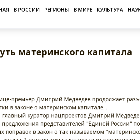
НАЯ
В РОССИИ
РЕГИОНЫ
В МИРЕ
КУЛЬТУРА
НАУ
уть материнского капитала
ице-премьер Дмитрий Медведев продолжает разъ
ки в законе о материнском капитале...
, главный куратор нацпроектов Дмитрий Медведе
 предложения представителей "Единой России" по
х поправок в закон о так называемом "материнск
, когда с 1 января тем сознательным россиянкам,