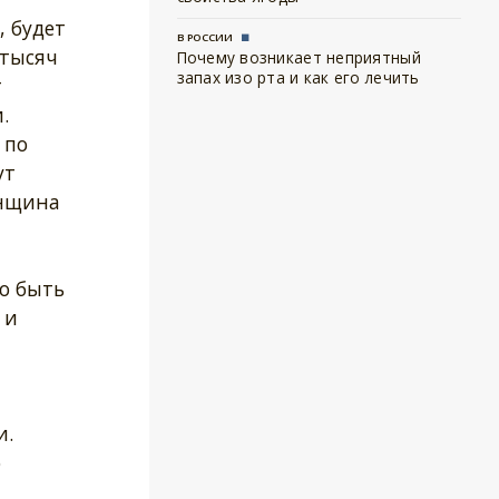
, будет
В РОССИИ
 тысяч
Почему возникает неприятный
запах изо рта и как его лечить
т
.
 по
ут
енщина
о быть
 и
и.
о