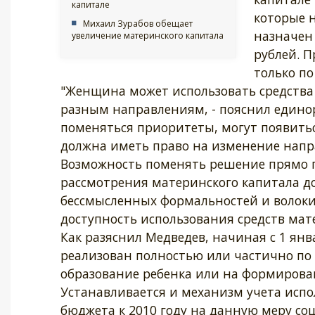
капитале
которые 
Михаил Зурабов обещает
назначен
увеличение материнского капитала
рублей. П
только по
"Женщина может использовать средства
разным направлениям, - пояснил едино
поменяться приоритеты, могут появить
должна иметь право на изменение напр
Возможность поменять решение прямо п
рассмотрения материнского капитала до
бессмысленных формальностей и волоки
доступность использования средств мат
Как разяснил Медведев, начиная с 1 ян
реализован полностью или частично по
образование ребенка или на формирова
Устанавливается и механизм учета испо
бюджета к 2010 году на данную меру со