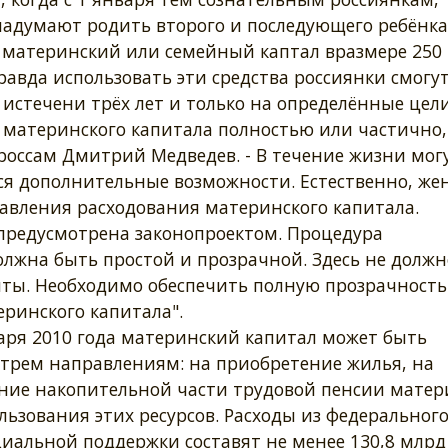
надумают родить второго и последующего ребёнка
 материнский или семейный каптал вразмере 250
равда использовать эти средства россиянки смогу
 истечени трёх лет и только на определённые цели
 материнского капитала полностью или частично,
россам Дмитрий Медведев. - В течение жизни мог
ся дополнительные возможности. Естественно, ж
авления расходования материнского капитала.
редусмотрена законопроектом. Процедура
лжна быть простой и прозрачной. Здесь не должн
ты. Необходимо обеспечить полную прозрачность
еринского капитала".
варя 2010 года материнский капитал может быть
 трем направлениям: на приобретение жилья, на
ние накопительной части трудовой пенсии матер
льзования этих ресурсов. Расходы из федеральног
циальной поддержки составят не менее 130,8 млрд