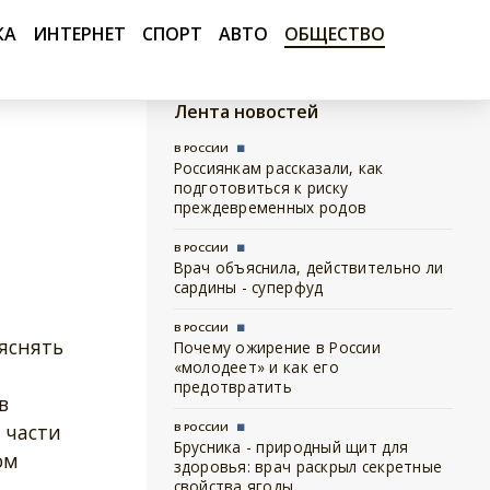
КА
ИНТЕРНЕТ
СПОРТ
АВТО
ОБЩЕСТВО
Лента новостей
В РОССИИ
Россиянкам рассказали, как
подготовиться к риску
преждевременных родов
В РОССИИ
Врач объяснила, действительно ли
сардины - суперфуд
В РОССИИ
яснять
Почему ожирение в России
«молодеет» и как его
предотвратить
в
 части
В РОССИИ
Брусника - природный щит для
ом
здоровья: врач раскрыл секретные
свойства ягоды