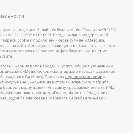
иальности
анные редакции: E-mail: info@solovei.info / Телефон:+7(4712)
Л № ФС 77 - 76535
от 02.09.2019 года выдано Федеральной
 адреса, cookie и подключен к сервису Яндекс.Метрика,
щенные на сайте Censury.net, защищены и охраняются законом
стем гиперссылка на Соловей.инфо обязательна. Мнение
 сайте.
еговы», «Армия воли народа», «Русский общенациональный
пик дивижн», «Меджлис крымскотатарского народа», движение
й Instagram и Facebook). Признаны
террористическими
и
я-мусульмане», «Аль-Каида в странах исламского Магриба».
д борьбы с коррупцией», «В защиту прав заключенных», ИАЦ
, «Феникс плюс», «Агора», «Голос», «Комитет Солдатских
ицкая Людмила Алексеевна, Маркелов Сергей Евгеньевич,