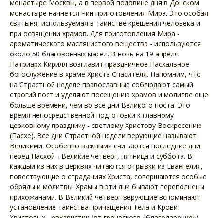
монастыре Москвы, а в первой половине дня в Донском
монастыре начнется Чин приготовления Мира. Это особая
святыня, используемая в таинстве крещения человека и
при освящении храмов. Для приготовления Мира -
ароматического маслянистого вещества - используются
около 50 благовонных масел. В ночь на 19 апреля
Патриарх Кирилл возглавит праздничное Пасхальное
богослужение в храме Христа Спасителя. Напомним, что
на Страстной неделе православные соблюдают самый
строгий пост и уделяют посещению храмов и молитве еще
больше времени, чем во все дни Великого поста. Это
время непосредственной подготовки к главному
церковному празднику - светлому Христову Воскресению
(Пасхе). Все дни Страстной недели верующие называют
Великими. Особенно важными считаются последние дни
перед Пасхой - Великие четверг, пятница и суббота. В
каждый из них в церквях читаются отрывки из Евангелия,
повествующие о страданиях Христа, совершаются особые
обряды и молитвы. Храмы в эти дни бывают переполнены
прихожанами. В Великий четверг верующие вспоминают
установление таинства причащения Тела и Крови
Христовых - евхаристии (от греческого «благодарение»).