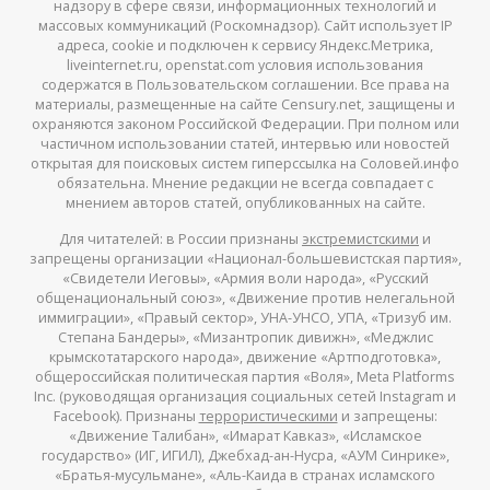
надзору в сфере связи, информационных технологий и
массовых коммуникаций (Роскомнадзор). Сайт использует IP
адреса, cookie и подключен к сервису Яндекс.Метрика,
liveinternet.ru, openstat.com условия использования
содержатся в Пользовательском соглашении. Все права на
материалы, размещенные на сайте Censury.net, защищены и
охраняются законом Российской Федерации. При полном или
частичном использовании статей, интервью или новостей
открытая для поисковых систем гиперссылка на Соловей.инфо
обязательна. Мнение редакции не всегда совпадает с
мнением авторов статей, опубликованных на сайте.
Для читателей: в России признаны
экстремистскими
и
запрещены организации «Национал-большевистская партия»,
«Свидетели Иеговы», «Армия воли народа», «Русский
общенациональный союз», «Движение против нелегальной
иммиграции», «Правый сектор», УНА-УНСО, УПА, «Тризуб им.
Степана Бандеры», «Мизантропик дивижн», «Меджлис
крымскотатарского народа», движение «Артподготовка»,
общероссийская политическая партия «Воля», Meta Platforms
Inc. (руководящая организация социальных сетей Instagram и
Facebook). Признаны
террористическими
и запрещены:
«Движение Талибан», «Имарат Кавказ», «Исламское
государство» (ИГ, ИГИЛ), Джебхад-ан-Нусра, «АУМ Синрике»,
«Братья-мусульмане», «Аль-Каида в странах исламского