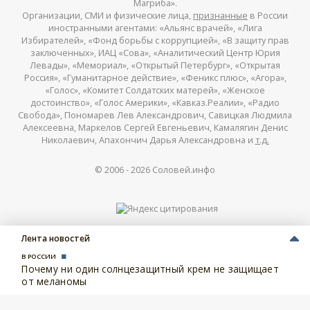
Магриба».
Организации, СМИ и физические лица,
признанные
в России
иностранными агентами: «Альянс врачей», «Лига
Избирателей», «Фонд борьбы с коррупцией», «В защиту прав
заключенных», ИАЦ «Сова», «Аналитический Центр Юрия
Левады», «Мемориал», «Открытый Петербург», «Открытая
Россия», «Гуманитарное действие», «Феникс плюс», «Агора»,
«Голос», «Комитет Солдатских матерей», «Женское
достоинство», «Голос Америки», «Кавказ.Реалии», «Радио
Свобода», Пономарев Лев Александрович, Савицкая Людмила
Алексеевна, Маркелов Сергей Евгеньевич, Камалягин Денис
Николаевич, Апахончич Дарья Александровна и
т.д.
© 2006 -
2026
Соловей.инфо
Лента новостей
В РОССИИ
Почему ни один солнцезащитный крем не защищает
от меланомы