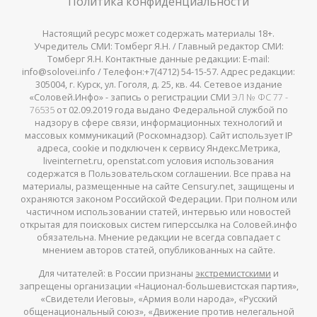
Политика конфиденциальности
Настоящий ресурс может содержать материалы 18+.
Учредитель СМИ: Томберг Я.Н. / Главный редактор СМИ:
Томберг Я.Н. Контактные данные редакции: E-mail:
info@solovei.info / Телефон:+7(4712) 54-15-57. Адрес редакции:
305004, г. Курск, ул. Гоголя, д. 25, кв. 44. Сетевое издание
«Соловей.Инфо» - запись о регистрации СМИ
ЭЛ № ФС 77 -
76535
от 02.09.2019 года выдано Федеральной службой по
надзору в сфере связи, информационных технологий и
массовых коммуникаций (Роскомнадзор). Сайт использует IP
адреса, cookie и подключен к сервису Яндекс.Метрика,
liveinternet.ru, openstat.com условия использования
содержатся в Пользовательском соглашении. Все права на
материалы, размещенные на сайте Censury.net, защищены и
охраняются законом Российской Федерации. При полном или
частичном использовании статей, интервью или новостей
открытая для поисковых систем гиперссылка на Соловей.инфо
обязательна. Мнение редакции не всегда совпадает с
мнением авторов статей, опубликованных на сайте.
Для читателей: в России признаны
экстремистскими
и
запрещены организации «Национал-большевистская партия»,
«Свидетели Иеговы», «Армия воли народа», «Русский
общенациональный союз», «Движение против нелегальной