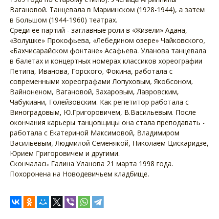
Вагановой. Танцевала в Мариинском (1928-1944), а затем
в Большом (1944-1960) театрах.
Среди ее партий - заглавные роли в «Жизели» Адана,
«Золушке» Прокофьева, «Лебедином озере» Чайковского,
«Бахчисарайском фонтане» Асафьева. Уланова танцевала
в балетах и концертных номерах классиков хореографии
Петипа, Иванова, Горского, Фокина, работала с
современными хореографами Лопуховым, Якобсоном,
Вайноненом, Вагановой, Захаровым, Лавровским,
Чабукиани, Голейзовским. Как репетитор работала с
Виноградовым, Ю.Григоровичем, В.Васильевым. После
окончания карьеры танцовщицы она стала преподавать -
работала с Екатериной Максимовой, Владимиром
Васильевым, Людмилой Семенякой, Николаем Цискаридзе,
Юрием Григоровичем и другими.
Скончалась Галина Уланова 21 марта 1998 года.
Похоронена на Новодевичьем кладбище.