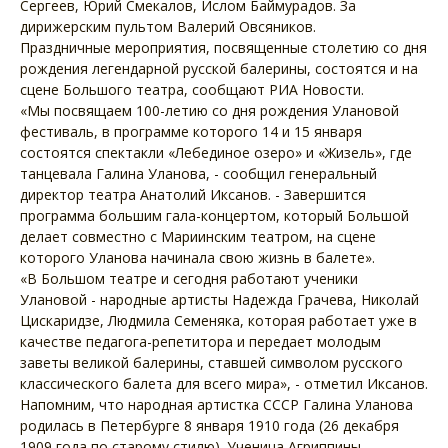
Сергеев, Юрий Смекалов, Ислом Баймурадов. За
дирижерским пультом Валерий Овсяников.
Праздничные мероприятия, посвященные столетию со дня
рождения легендарной русской балерины, состоятся и на
сцене Большого театра, сообщают РИА Новости.
«Мы посвящаем 100-летию со дня рождения Улановой
фестиваль, в программе которого 14 и 15 января
состоятся спектакли «Лебединое озеро» и «Жизель», где
танцевала Галина Уланова, - сообщил генеральный
директор театра Анатолий Иксанов. - Завершится
программа большим гала-концертом, который Большой
делает совместно с Мариинским театром, на сцене
которого Уланова начинала свою жизнь в балете».
«В Большом театре и сегодня работают ученики
Улановой - народные артисты Надежда Грачева, Николай
Цискаридзе, Людмила Семеняка, которая работает уже в
качестве педагога-репетитора и передает молодым
заветы великой балерины, ставшей символом русского
классического балета для всего мира», - отметил Иксанов.
Напомним, что народная артистка СССР Галина Уланова
родилась в Петербурге 8 января 1910 года (26 декабря
1909 года по старому стилю). Ученица Агриппины