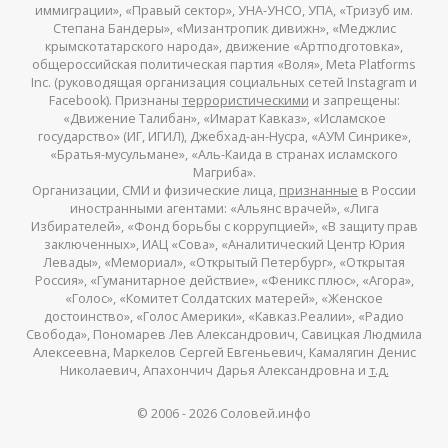
иммиграции», «Правый сектор», УНА-УНСО, УПА, «Тризуб им.
Степана Бандеры», «Мизантропик дивижн», «Меджлис
крымскотатарского народа», движение «Артподготовка»,
общероссийская политическая партия «Воля», Meta Platforms
Inc. (руководящая организация социальных сетей Instagram и
Facebook). Признаны
террористическими
и запрещены:
«Движение Талибан», «Имарат Кавказ», «Исламское
государство» (ИГ, ИГИЛ), Джебхад-ан-Нусра, «АУМ Синрике»,
«Братья-мусульмане», «Аль-Каида в странах исламского
Магриба».
Организации, СМИ и физические лица,
признанные
в России
иностранными агентами: «Альянс врачей», «Лига
Избирателей», «Фонд борьбы с коррупцией», «В защиту прав
заключенных», ИАЦ «Сова», «Аналитический Центр Юрия
Левады», «Мемориал», «Открытый Петербург», «Открытая
Россия», «Гуманитарное действие», «Феникс плюс», «Агора»,
«Голос», «Комитет Солдатских матерей», «Женское
достоинство», «Голос Америки», «Кавказ.Реалии», «Радио
Свобода», Пономарев Лев Александрович, Савицкая Людмила
Алексеевна, Маркелов Сергей Евгеньевич, Камалягин Денис
Николаевич, Апахончич Дарья Александровна и
т.д.
© 2006 -
2026
Соловей.инфо