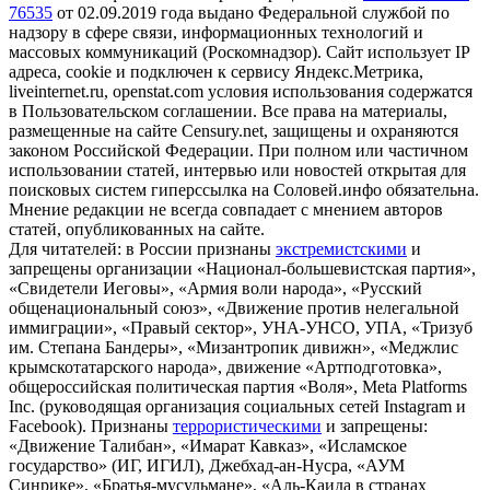
76535
от 02.09.2019 года выдано Федеральной службой по
надзору в сфере связи, информационных технологий и
массовых коммуникаций (Роскомнадзор). Сайт использует IP
адреса, cookie и подключен к сервису Яндекс.Метрика,
liveinternet.ru, openstat.com условия использования содержатся
в Пользовательском соглашении. Все права на материалы,
размещенные на сайте Censury.net, защищены и охраняются
законом Российской Федерации. При полном или частичном
использовании статей, интервью или новостей открытая для
поисковых систем гиперссылка на Соловей.инфо обязательна.
Мнение редакции не всегда совпадает с мнением авторов
статей, опубликованных на сайте.
Для читателей: в России признаны
экстремистскими
и
запрещены организации «Национал-большевистская партия»,
«Свидетели Иеговы», «Армия воли народа», «Русский
общенациональный союз», «Движение против нелегальной
иммиграции», «Правый сектор», УНА-УНСО, УПА, «Тризуб
им. Степана Бандеры», «Мизантропик дивижн», «Меджлис
крымскотатарского народа», движение «Артподготовка»,
общероссийская политическая партия «Воля», Meta Platforms
Inc. (руководящая организация социальных сетей Instagram и
Facebook). Признаны
террористическими
и запрещены:
«Движение Талибан», «Имарат Кавказ», «Исламское
государство» (ИГ, ИГИЛ), Джебхад-ан-Нусра, «АУМ
Синрике», «Братья-мусульмане», «Аль-Каида в странах