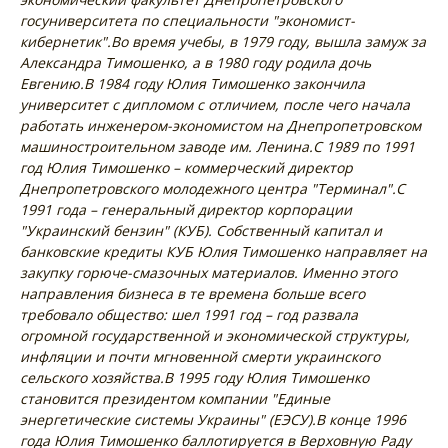
госуниверситета по специальности "экономист-
кибернетик".
Во время учебы, в 1979 году, вышла замуж за
Александра Тимошенко, а в 1980 году родила дочь
Евгению.
В 1984 году Юлия Тимошенко закончила
университет с дипломом с отличием, после чего начала
работать инженером-экономистом на Днепропетровском
машиностроительном заводе им. Ленина.
С 1989 по 1991
год Юлия Тимошенко – коммерческий директор
Днепропетровского молодежного центра "Терминал".
С
1991 года – генеральный директор корпорации
"Украинский бензин" (КУБ). Собственный капитал и
банковские кредиты КУБ Юлия Тимошенко направляет на
закупку горюче-смазочных материалов. Именно этого
направления бизнеса в те времена больше всего
требовало общество: шел 1991 год – год развала
огромной государственной и экономической структуры,
инфляции и почти мгновенной смерти украинского
сельского хозяйства.
В 1995 году Юлия Тимошенко
становится президентом компании "Единые
энергетические системы Украины" (ЕЭСУ).
В конце 1996
года Юлия Тимошенко баллотируется в Верховную Раду