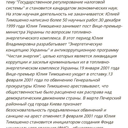
тему "Государственное регулирование налоговой
системы" и становится кандидатом экономических наук.
На этом научная деятельность не заканчивается: Юлией
Тимошенко написано более 50 научных работ.
30 декабря
1999 года Юлия Тимошенко занимает пост Вице-премьер-
министра Украины по вопросам топливно-
энергетического комплекса. В этот период Юлия
Владимировна разрабатывает "Энергетическую
концепцию Украины" и антикоррупционную программу
"Чистая энергия", целью которых является ликвидация
коррупции и засилья криминальных ил в топливно-
энергетическом комплексе Украины.
19 января 2001 года
Вице-премьер Юлия Тимошенко уходит в отставку.
13
февраля 2001 года по обвинению Генеральной
прокуратуры Юлию Тимошенко арестовывают, что
общественностью было расценено как расправа над
демократическим движением страны. В марте Печерский
районный суд города Киева признает
безосновательность предъявленных обвинений и
санкцию на арест отменяет.
9 февраля 2001 года Юлия
Тимошенко становится инициатором создания Фонда
национального спасения (ФНС) – общественного