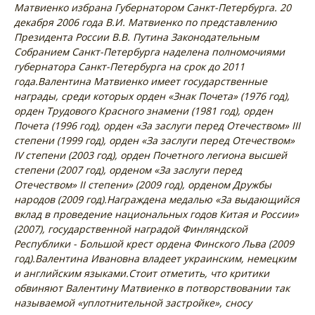
Матвиенко избрана Губернатором Санкт-Петербурга. 20
декабря 2006 года В.И. Матвиенко по представлению
Президента России В.В. Путина Законодательным
Собранием Санкт-Петербурга наделена полномочиями
губернатора Санкт-Петербурга на срок до 2011
года.
Валентина Матвиенко имеет государственные
награды, среди которых орден «Знак Почета» (1976 год),
орден Трудового Красного знамени (1981 год), орден
Почета (1996 год), орден «За заслуги перед Отечеством» III
степени (1999 год), орден «За заслуги перед Отечеством»
IV степени (2003 год), орден Почетного легиона высшей
степени (2007 год), орденом «За заслуги перед
Отечеством» II степени» (2009 год), орденом Дружбы
народов (2009 год).
Награждена медалью «За выдающийся
вклад в проведение национальных годов Китая и России»
(2007), государственной наградой Финляндской
Республики - Большой крест ордена Финского Льва (2009
год).
Валентина Ивановна владеет украинским, немецким
и английским языками.
Стоит отметить, что критики
обвиняют Валентину Матвиенко в потворствовании так
называемой «уплотнительной застройке», сносу