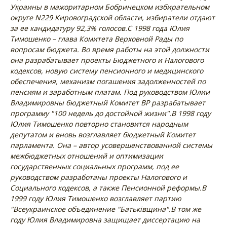
Украины в мажоритарном Бобринецком избирательном
округе N229 Кировоградской области, избиратели отдают
за ее кандидатуру 92,3% голосов.
С 1998 года Юлия
Тимошенко – глава Комитета Верховной Рады по
вопросам бюджета. Во время работы на этой должности
она разрабатывает проекты Бюджетного и Налогового
кодексов, новую систему пенсионного и медицинского
обеспечения, механизм погашения задолженностей по
пенсиям и заработным платам. Под руководством Юлии
Владимировны бюджетный Комитет ВР разрабатывает
программу "100 недель до достойной жизни".
В 1998 году
Юлия Тимошенко повторно становится народным
депутатом и вновь возглавляет бюджетный Комитет
парламента. Она – автор усовершенствованной системы
межбюджетных отношений и оптимизации
государственных социальных программ, под ее
руководством разработаны проекты Налогового и
Социального кодексов, а также Пенсионной реформы.
В
1999 году Юлия Тимошенко возглавляет партию
"Всеукраинское объединение "Батьківщина".
В том же
году Юлия Владимировна защищает диссертацию на