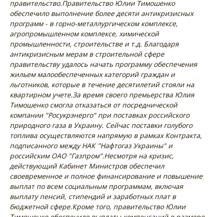
правительство.
Правительство Юлии Тимошенко
обеспечило выполнение более десяти антикризисных
программ - в горно-металлургическом комплексе,
агропромышленном комплексе, химической
промышленности, строительстве и т.д. Благодаря
антикризисным мерам в строительной сфере
правительству удалось начать программу обеспечения
жильем малообеспеченных категорий граждан и
льготников, которые в течение десятилетий стояли на
квартирном учете.
За время своего премьерства Юлия
Тимошенко смогла отказаться от посреднической
компании "Росукрэнерго" при поставках российского
природного газа в Украину. Сейчас поставки голубого
топлива осуществляются напрямую в рамках Контракта,
подписанного между НАК "Нафтогаз Украины" и
российским ОАО "Газпром".
Несмотря на кризис,
действующий Кабинет Министров обеспечил
своевременное и полное финансирование и повышение
выплат по всем социальным программам, включая
выплату пенсий, стипендий и заработных плат в
бюджетной сфере.
Кроме того, правительство Юлии
Тимошенко обеспечило выплаты компенсаций в размере