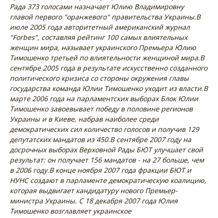
Рада 373 голосами назначает Юлию Владимировну
главой первого "оранжевого" правительства Украины.
В
июле 2005 года авторитетный американский журнал
"Forbes", составляя рейтинг 100 самых влиятельных
женщин мира, называет украинского Премьера Юлию
Тимошенко третьей по влиятельности женщиной мира.
В
сентябре 2005 года в результате искусственно созданного
политического кризиса со стороны окружения главы
государства команда Юлии Тимошенко уходит из власти.
В
марте 2006 года на парламентских выборах Блок Юлии
Тимошенко завоевывает победу в половине регионов
Украины и в Киеве, набрав наиболее среди
демократических сил количество голосов и получив 129
депутатских мандатов из 450.
В сентябре 2007 году на
досрочных выборах Верховной Рады БЮТ улучшает свой
результат: он получает 156 мандатов - на 27 больше, чем
в 2006 году.
В конце ноября 2007 года фракции БЮТ и
НУНС создают в парламенте демократическую коалицию,
которая выдвигает кандидатуру нового Премьер-
министра Украины. С 18 декабря 2007 года Юлия
Тимошенко возглавляет украинское