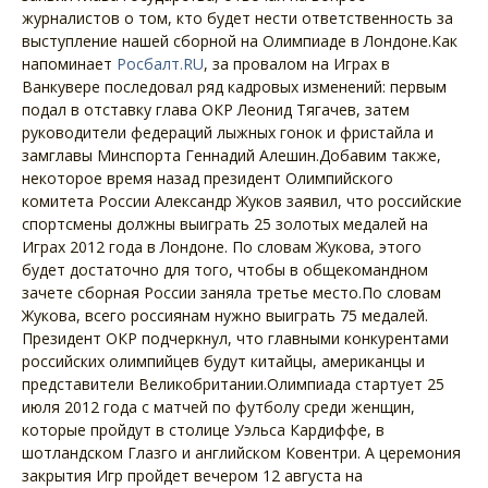
журналистов о том, кто будет нести ответственность за
выступление нашей сборной на Олимпиаде в Лондоне.Как
напоминает
Росбалт.RU
, за провалом на Играх в
Ванкувере последовал ряд кадровых изменений: первым
подал в отставку глава ОКР Леонид Тягачев, затем
руководители федераций лыжных гонок и фристайла и
замглавы Минспорта Геннадий Алешин.Добавим также,
некоторое время назад президент Олимпийского
комитета России Александр Жуков заявил, что российские
спортсмены должны выиграть 25 золотых медалей на
Играх 2012 года в Лондоне. По словам Жукова, этого
будет достаточно для того, чтобы в общекомандном
зачете сборная России заняла третье место.По словам
Жукова, всего россиянам нужно выиграть 75 медалей.
Президент ОКР подчеркнул, что главными конкурентами
российских олимпийцев будут китайцы, американцы и
представители Великобритании.Олимпиада стартует 25
июля 2012 года с матчей по футболу среди женщин,
которые пройдут в столице Уэльса Кардиффе, в
шотландском Глазго и английском Ковентри. А церемония
закрытия Игр пройдет вечером 12 августа на