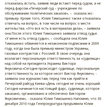
отказалась встать, заявив люди встают перед судом, а не
перед фарсом.«Печерский суд – учреждение по
обслуживанию политических заказов», – сказала экс-
премьер. Кроме того, Юлия Тимошенко также отказалась
отвечать на вопрос, в том числе на вопрос о месте
жительства. «Это все есть в материалах дела», – заявила
она.После этого Юлия Тимошенко заявила отвод судье.
«У меня есть отвод судье», – сообщила она.Юлия
Тимошенко обвиняется в незаконном подписании в 2009
году, когда она была премьер-министром Украины,
газовых контрактов с Россией. В свою очередь она
возлагает персональную ответственность за «судилище»
над собой на президента Украины Виктора
Януковича.«Сегодня происходит судилище, персональную
ответственность за которое несет Виктор Янукович», -
заявила она журналистам, перед тем как прийти в
Печерский райсуд Киева.«День сегодня не очень хороший.
Сегодня начинается настоящий фарс, судилище, которое
заказано, организовано и обеспечено Виктором
Януковичем», - сказала Юлия Тимошенко.Напомню, что 30
декабря 2010 года Генпрокуратура предъявила Юлии