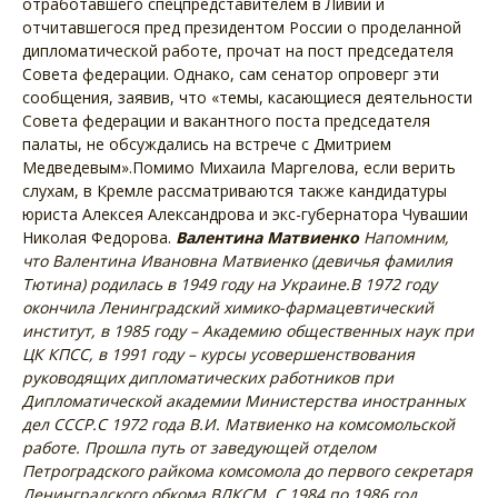
отработавшего спецпредставителем в Ливии и
отчитавшегося пред президентом России о проделанной
дипломатической работе, прочат на пост председателя
Совета федерации. Однако, сам сенатор опроверг эти
сообщения, заявив, что «темы, касающиеся деятельности
Совета федерации и вакантного поста председателя
палаты, не обсуждались на встрече с Дмитрием
Медведевым».Помимо Михаила Маргелова, если верить
слухам, в Кремле рассматриваются также кандидатуры
юриста Алексея Александрова и экс-губернатора Чувашии
Николая Федорова.
Валентина Матвиенко
Напомним,
что Валентина Ивановна Матвиенко (девичья фамилия
Тютина) родилась в 1949 году на Украине.
В 1972 году
окончила Ленинградский химико-фармацевтический
институт, в 1985 году – Академию общественных наук при
ЦК КПСС, в 1991 году – курсы усовершенствования
руководящих дипломатических работников при
Дипломатической академии Министерства иностранных
дел СССР.
С 1972 года В.И. Матвиенко на комсомольской
работе. Прошла путь от заведующей отделом
Петроградского райкома комсомола до первого секретаря
Ленинградского обкома ВЛКСМ. С 1984 по 1986 год