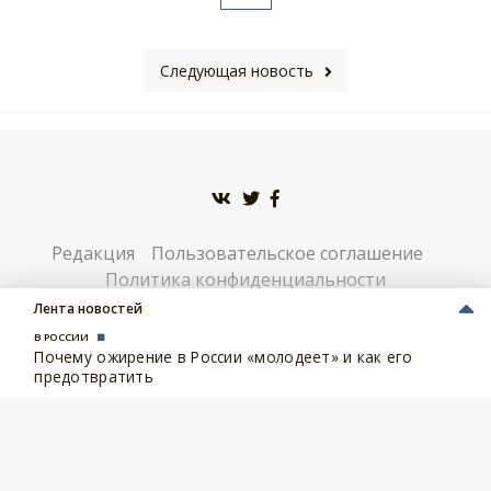
Следующая новость
Редакция
Пользовательское соглашение
Политика конфиденциальности
Лента новостей
Настоящий ресурс может содержать материалы 18+.
В РОССИИ
Учредитель СМИ: Томберг Я.Н. / Главный редактор СМИ:
Почему ожирение в России «молодеет» и как его
Томберг Я.Н. Контактные данные редакции: E-mail:
предотвратить
info@solovei.info / Телефон:+7(4712) 54-15-57. Адрес редакции:
305004, г. Курск, ул. Гоголя, д. 25, кв. 44. Сетевое издание
«Соловей.Инфо» - запись о регистрации СМИ
ЭЛ № ФС 77 -
76535
от 02.09.2019 года выдано Федеральной службой по
надзору в сфере связи, информационных технологий и
массовых коммуникаций (Роскомнадзор). Сайт использует IP