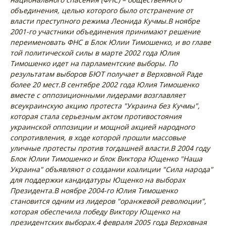
объединения, целью которого было отстранение от
власти преступного режима Леонида Кучмы.
В ноябре
2001-го участники объединения принимают решение
переименовать ФНС в Блок Юлии Тимошенко, и во главе
той политической силы в марте 2002 года Юлия
Тимошенко идет на парламентские выборы. По
результатам выборов БЮТ получает в Верховной Раде
более 20 мест.
В сентябре 2002 года Юлия Тимошенко
вместе с оппозиционными лидерами возглавляет
всеукраинскую акцию протеста "Украина без Кучмы",
которая стала серьезным актом противостояния
украинской оппозиции и мощной акцией народного
сопротивления, в ходе которой прошли массовые
уличные протесты против тогдашней власти.
В 2004 году
Блок Юлии Тимошенко и блок Виктора Ющенко "Наша
Украина" объявляют о создании коалиции "Сила народа"
для поддержки кандидатуры Ющенко на выборах
Президента.
В ноябре 2004-го Юлия Тимошенко
становится одним из лидеров "оранжевой революции",
которая обеспечила победу Виктору Ющенко на
президентских выборах.
4 февраля 2005 года Верховная