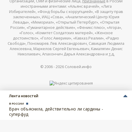
Организации, СМИ и физические лица,
признанные
в России
иностранными агентами: «Альянс врачей», «Лига
Избирателей», «Фонд борьбы с коррупцией», «В защиту прав
заключенных», ИАЦ «Сова», «Аналитический Центр Юрия
Левады», «Мемориал», «Открытый Петербург», «Открытая
Россия», «Гуманитарное действие», «Феникс плюс», «Агора»,
«Голос», «Комитет Солдатских матерей», «Женское
достоинство», «Голос Америки», «Кавказ.Реалии», «Радио
Свобода», Пономарев Лев Александрович, Савицкая Людмила
Алексеевна, Маркелов Сергей Евгеньевич, Камалягин Денис
Николаевич, Апахончич Дарья Александровна и
т.д.
© 2006 -
2026
Соловей.инфо
Лента новостей
В РОССИИ
Врач объяснила, действительно ли сардины -
суперфуд