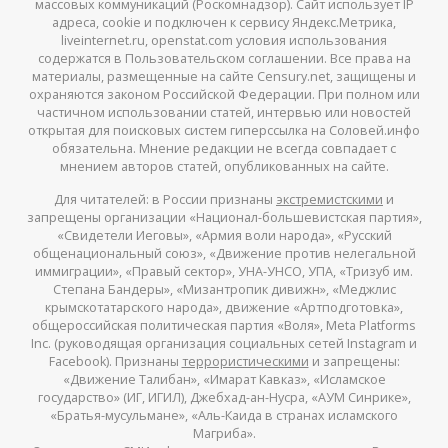
массовых коммуникаций (Роскомнадзор). Сайт использует IP
адреса, cookie и подключен к сервису Яндекс.Метрика,
liveinternet.ru, openstat.com условия использования
содержатся в Пользовательском соглашении. Все права на
материалы, размещенные на сайте Censury.net, защищены и
охраняются законом Российской Федерации. При полном или
частичном использовании статей, интервью или новостей
открытая для поисковых систем гиперссылка на Соловей.инфо
обязательна. Мнение редакции не всегда совпадает с
мнением авторов статей, опубликованных на сайте.
Для читателей: в России признаны
экстремистскими
и
запрещены организации «Национал-большевистская партия»,
«Свидетели Иеговы», «Армия воли народа», «Русский
общенациональный союз», «Движение против нелегальной
иммиграции», «Правый сектор», УНА-УНСО, УПА, «Тризуб им.
Степана Бандеры», «Мизантропик дивижн», «Меджлис
крымскотатарского народа», движение «Артподготовка»,
общероссийская политическая партия «Воля», Meta Platforms
Inc. (руководящая организация социальных сетей Instagram и
Facebook). Признаны
террористическими
и запрещены:
«Движение Талибан», «Имарат Кавказ», «Исламское
государство» (ИГ, ИГИЛ), Джебхад-ан-Нусра, «АУМ Синрике»,
«Братья-мусульмане», «Аль-Каида в странах исламского
Магриба».