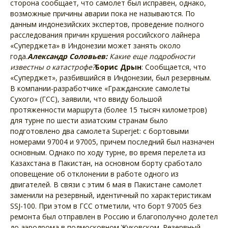
сторона сообщает, что самолет был исправен, однако,
возможные причины аварии пока не называются. По
данным индонезийских экспертов, проведение полного
расследования причин крушения российского лайнера
«Суперджета» в Индонезии может занять около
года.
Александр Соловьев:
Какие еще подробности
известны о катастрофе?
Борис Дрын
: Сообщается, что
«Суперджет», разбившийся в Индонезии, был резервным.
В компании-разработчике «Гражданские самолеты
Сухого» (ГСС), заявили, что ввиду большой
протяженности маршрута (более 15 тысяч километров)
для турне по шести азиатским странам было
подготовлено два самолета Superjet: с бортовыми
номерами 97004 и 97005, причем последний был назначен
основным. Однако по ходу турне, во время перелета из
Казахстана в Пакистан, на основном борту сработало
оповещение об отклонении в работе одного из
двигателей. В связи с этим 6 мая в Пакистане самолет
заменили на резервный, идентичный по характеристикам
SSJ-100. При этом в ГСС отметили, что борт 97005 без
ремонта был отправлен в Россию и благополучно долетел
до аэродрома в подмосковном Жуковском. Резервный