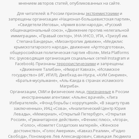
мнением авторов статей, опубликованных на сайте.
Для читателей: в России признаны
экстремистскими
и
запрещены организации «Национал-большевистская партия»,
«Свидетели Иеговы», «Армия воли народа», «Русский
общенациональный союз», «Движение против нелегальной
иммиграции», «Правый сектор», УНА-УНСО, УПА, «Тризуб им.
Степана Бандеры», «Мизантропик дивижн», «Меджлис
крымскотатарского народа», движение «Артподготовка»,
общероссийская политическая партия «Воля», Meta Platforms
Inc. (руководящая организация социальных сетей Instagram и
Facebook). Признаны
террористическими
и запрещены:
«Движение Талибан», «Имарат Кавказ», «Исламское
государство» (ИГ, ИГИЛ), Джебхад-ан-Нусра, «АУМ Синрике»,
«Братья-мусульмане», «Аль-Каида в странах исламского
Магриба».
Организации, СМИ и физические лица,
признанные
в России
иностранными агентами: «Альянс врачей», «Лига
Избирателей», «Фонд борьбы с коррупцией», «В защиту прав
заключенных», ИАЦ «Сова», «Аналитический Центр Юрия
Левады», «Мемориал», «Открытый Петербург», «Открытая
Россия», «Гуманитарное действие», «Феникс плюс», «Агора»,
«Голос», «Комитет Солдатских матерей», «Женское
достоинство», «Голос Америки», «Кавказ.Реалии», «Радио
Свобода», Пономарев Лев Александрович, Савицкая Людмила