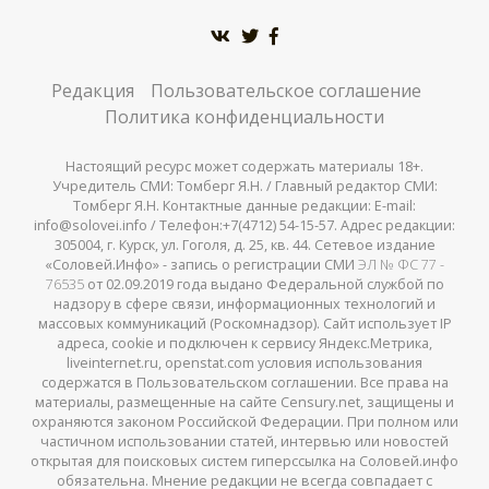
Редакция
Пользовательское соглашение
Политика конфиденциальности
Настоящий ресурс может содержать материалы 18+.
Учредитель СМИ: Томберг Я.Н. / Главный редактор СМИ:
Томберг Я.Н. Контактные данные редакции: E-mail:
info@solovei.info / Телефон:+7(4712) 54-15-57. Адрес редакции:
305004, г. Курск, ул. Гоголя, д. 25, кв. 44. Сетевое издание
«Соловей.Инфо» - запись о регистрации СМИ
ЭЛ № ФС 77 -
76535
от 02.09.2019 года выдано Федеральной службой по
надзору в сфере связи, информационных технологий и
массовых коммуникаций (Роскомнадзор). Сайт использует IP
адреса, cookie и подключен к сервису Яндекс.Метрика,
liveinternet.ru, openstat.com условия использования
содержатся в Пользовательском соглашении. Все права на
материалы, размещенные на сайте Censury.net, защищены и
охраняются законом Российской Федерации. При полном или
частичном использовании статей, интервью или новостей
открытая для поисковых систем гиперссылка на Соловей.инфо
обязательна. Мнение редакции не всегда совпадает с