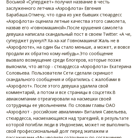
Восьмой «Суперджет» получил название в честь
заслуженного летчика «Аэрофлота» Евгения
Барабаша.Отмечу, что одна из уже бывших стюардесс
«Аэрофлота» оценила летные качества этого самолета,
назвав его «говномашиной».После крушения самолета
девушка написала скандальный пост в своем Twitter: «А че,
суперджет рухнул?! Ха-ха-ха! Говномашина! Жаль не в
«Аэрофлоте», на один бы стало меньше, а может, и вовсе
продали их обратно кому-нибудь».Это сообщение
вызвало возмущение среди блогеров, которые позже
выяснили, что автор - стюардесса «Аэрофлота» Екатерина
Соловьева. Пользователи Сети сделали скриншот
скандального сообщения и обратились с жалобами в
«Аэрофлот». После этого девушка удалила свой
комментарий, а потом и все страницы в соцсетях.В
авиакомпании отреагировали на насмешки своей
сотрудницы ее увольнением. По словам главы ОАО
«Аэрофлот - российские авиалинии» Виталия Савельева,
стюардесса, насмехающаяся над трагедией, в результате
которой погибли люди в Индонезии, может не выполнить
свой профессиональный долг перед экипажем и
пассажирами.«Мы уволили сотрудницу по соглашению