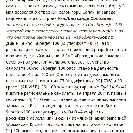
самолет с несколькими десятками пассажиров на борту 9
мая врезался в отвесный склон горы Салак на западе
индонезийского острова Ява.
Александр Соловьев:
Напомните, что собой представляет Sukhoi SuperJet 100,
который горе-стюардесса назвала «говномашиной» и за
что она позже была уволена из «Аэрофлота»?
Борис
Дрын:
Sukhoi SuperJet-100 («Суперджет-100») - это
региональный самолет нового поколения, разработанный
и произведенный компанией ЗАО «Гражданские самолеты
Сухого» при участии Alenia Aeronautica. Семейство
самолета Sukhoi SuperJet-100 рассчитано на дальность
полета до 4 тыс. 400 км. Оно состоит из двух самолетов
пассажировместимостью 75 (модификация RRJ-75В) и 95
кресел (RRJ-95B). SSJ-100 заменит устаревшие Ту-134, Як-42
и другие региональные самолеты. 19 апреля 2011г. первый
серийный SSJ-100 был поставлен армянской авиакомпании
«Армавиа». В настоящее время семь самолетов Sukhoi
SuperJet-100 эксплуатируются ОАО «Аэрофлот -
российские авиалинии» и один - армянской авиакомпанией
«Армавиа». Кроме того, контракт на поставку самолетов
SSJ-100 имеют индонезийские авиакомпании, в частности