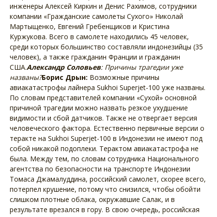
инженеры Алексей Киркин и Денис Рахимов, сотрудники
компании «Гражданские самолеты Сухого» Николай
Мартыщенко, Евгений Гребенщиков и Кристина
Куржукова. Всего в самолете находились 45 человек,
среди которых большинство составляли индонезийцы (35
человек), а также гражданин Франции и гражданин
США.
Александр Соловьев
: Причины трагедии уже
названы?
Борис Дрын:
Возможные причины
авиакатастрофы лайнера Sukhoi Superjet-100 уже названы.
По словам представителей компании «Сухой» основной
причиной трагедии можно назвать резкое ухудшение
видимости и сбой датчиков. Также не отвергает версия
человеческого фактора. Естественно первичные версии о
теракте на Sukhoi Superjet-100 в Индонезии не имеют под
собой никакой подоплеки. Терактом авиакатастрофа не
была. Между тем, по словам сотрудника Национального
агентства по безопасности на транспорте Индонезии
Томаса Джамалуддина, российский самолет, скорее всего,
потерпел крушение, потому что снизился, чтобы обойти
слишком плотные облака, окружавшие Салак, и в
результате врезался в гору. В свою очередь, российская